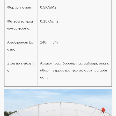
Φορτίο χιονιού
0.5KN/M2
Φυτεύει το κρεμ
0.15KN/m2
ώντας φορτίο:
Αποξήρανση βρ
140mm3/h
οχής
Στοιχείο επιλογή
Ανεμιστήρας, δροσίζοντας μαξιλάρι, σκιά κ
ς
αθαρή, θερμάστρα, φω'τα, σύστημα άρδε
υσης