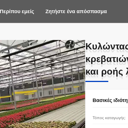
Περίπου εμείς
Ζητήστε ένα απόσπασμα
Κυλώντας
Κυλώντας
κρεβατιώ
κρεβατιώ
και ροής
και ροής
Βασικές ιδιότη
Τόπος καταγωγής: