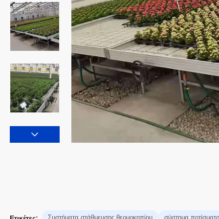
Συστήματα στάθμευσης θερμοκηπίου
σύστημα ποτίσματο
Ετικέτες: