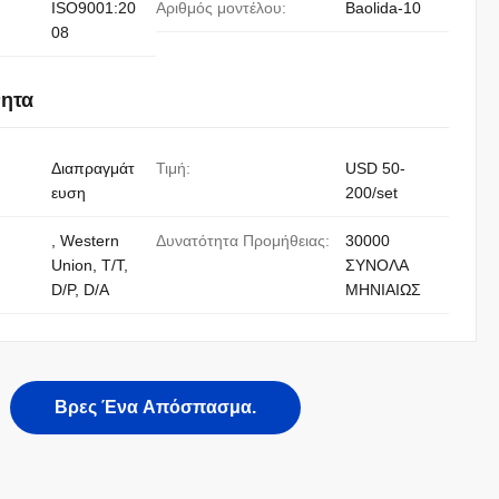
ISO9001:20
Αριθμός μοντέλου:
Baolida-10
08
νητα
Διαπραγμάτ
Τιμή:
USD 50-
ευση
200/set
, Western
Δυνατότητα Προμήθειας:
30000
Union, T/T,
ΣΥΝΟΛΑ
D/P, D/A
ΜΗΝΙΑΙΩΣ
Βρες Ένα Απόσπασμα.