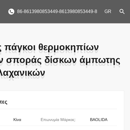
86-8613980853449-8613980853449-8
GR
 πάγκοι θερμοκηπίων
 πάγκοι θερμοκηπίων
ν σποράς δίσκων άμπωτης
ν σποράς δίσκων άμπωτης
 λαχανικών
 λαχανικών
τες
Κίνα
Επωνυμία Μάρκας:
BAOLIDA