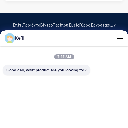
Σπίτι
Προϊόντα
Βίντεο
Περίπου Εμείς
Γύρος Εργοστασίων
Ποιοτικός Έλεγχος
Ζητήστε Ένα Απόσπασμα
Keffi
Tel: 86-8613980853449-8613980853449-8
E-mail: manager@scbldgj.com
7:37 AM
Good day, what product are you looking for?
© 2026 Sichuan Baolida Metal Pipe Fittings Manufacturing Co., Ltd.. All
Rights Reserved.