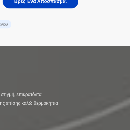
Βρες Ένα Απόσπασμα.
ενίου
στιγμή, επικρατόντα
 της επίσης καλώ θερμοκήπια