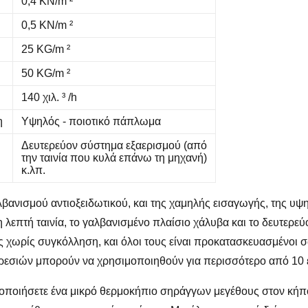
0,4 KN/m ²
0,5 KN/m ²
25 KG/m ²
50 KG/m ²
140 χιλ. ³ /h
η
Υψηλός - ποιοτικό πάπλωμα
Δευτερεύον σύστημα εξαερισμού (από
την ταινία που κυλά επάνω τη μηχανή)
κ.λπ.
βανισμού αντιοξειδωτικού, και της χαμηλής εισαγωγής, της υ
 λεπτή ταινία, το γαλβανισμένο πλαίσιο χάλυβα και το δευτερεύ
ς χωρίς συγκόλληση, και όλοι τους είναι προκατασκευασμένοι 
ρεσιών μπορούν να χρησιμοποιηθούν για περισσότερο από 10 
μοποιήσετε ένα μικρό θερμοκήπιο σηράγγων μεγέθους στον κήπ