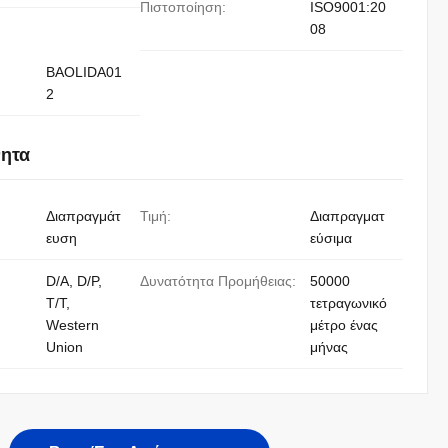
Πιστοποίηση:
ISO9001:20
08
BAOLIDA01
2
νητα
Διαπραγμάτ
Τιμή:
Διαπραγματ
ευση
εύσιμα
D/A, D/P,
Δυνατότητα Προμήθειας:
50000
T/T,
τετραγωνικό
Western
μέτρο ένας
Union
μήνας