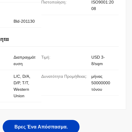
Πιστοποίηση:
ISO9001:20
08
Bld-201130
νητα
Διαπραγμάτ
Τιμή:
USD 3-
ευση
8/sqm
L/C, D/A,
Δυνατότητα Προμήθειας:
μήνας
D/P, T/T,
50000000
Western
τόνου
Union
Βρες Ένα Απόσπασμα.