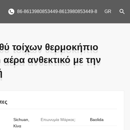
86-8613980853449-8613980853449-8
GR
θύ τοίχων θερμοκήπιο
θύ τοίχων θερμοκήπιο
 αέρα ανθεκτικό με την
 αέρα ανθεκτικό με την
ή
ή
τες
Sichuan,
Επωνυμία Μάρκας:
Baolida
Κίνα