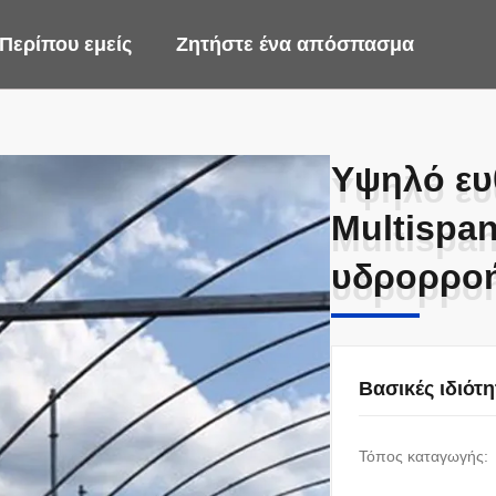
Περίπου εμείς
Ζητήστε ένα απόσπασμα
Υψηλό ευ
Υψηλό ευ
Multispan
Multispan
υδρορρο
υδρορρο
Βασικές ιδιότη
Τόπος καταγωγής: