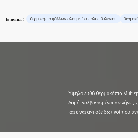
θερμοκήπιο φύλλων αλουμινίου πολυαιθυλενίου
θερμοκή
Ετικέτες:
Υψηλό ευθύ θερμοκήπιο Multis
δομή: γαλβανισμένοι σωλήνες χ