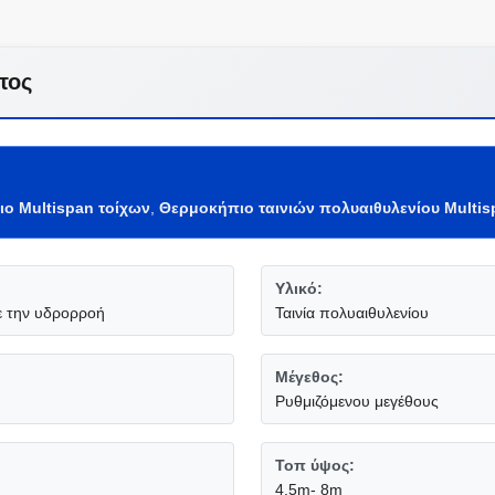
τος
ο Multispan τοίχων
,
Θερμοκήπιο ταινιών πολυαιθυλενίου Multis
Υλικό:
ε την υδρορροή
Ταινία πολυαιθυλενίου
Μέγεθος:
Ρυθμιζόμενου μεγέθους
Τοπ ύψος:
4.5m- 8m