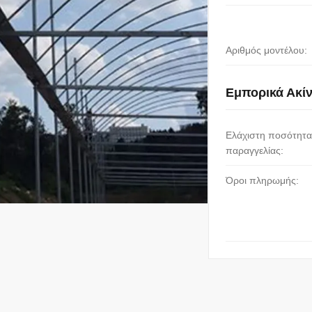
Αριθμός μοντέλου:
Εμπορικά Ακί
Ελάχιστη ποσότητα
παραγγελίας:
Όροι πληρωμής: