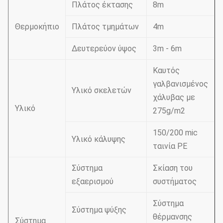
Πλάτος έκτασης
8m
Θερμοκήπιο
Πλάτος τμημάτων
4m
Δευτερεύον ύψος
3m - 6m
Καυτός
γαλβανισμένος
Υλικό σκελετών
χάλυβας με
Υλικό
275g/m2
150/200 mic
Υλικό κάλυψης
ταινία PE
Σύστημα
Σκίαση του
εξαερισμού
συστήματος
Σύστημα
Σύστημα ψύξης
θέρμανσης
Σύστημα