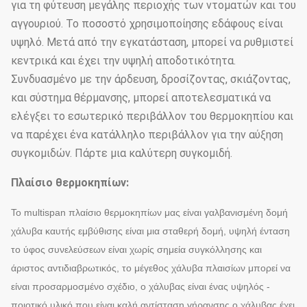
για τη φύτευση μεγάλης περιοχής των ντοματών και του
αγγουριού. Το ποσοστό χρησιμοποίησης εδάφους είναι
υψηλό. Μετά από την εγκατάσταση, μπορεί να ρυθμιστεί
κεντρικά και έχει την υψηλή αποδοτικότητα.
Συνδυασμένο με την άρδευση, δροσίζοντας, σκιάζοντας,
και σύστημα θέρμανσης, μπορεί αποτελεσματικά να
ελέγξει το εσωτερικό περιβάλλον του θερμοκηπίου και
να παρέχει ένα κατάλληλο περιβάλλον για την αύξηση
συγκομιδών. Πάρτε μια καλύτερη συγκομιδή.
Πλαίσιο θερμοκηπίων:
Το multispan πλαίσιο θερμοκηπίων μας είναι γαλβανισμένη δομή
χάλυβα καυτής εμβύθισης είναι μια σταθερή δομή, υψηλή ένταση
το ύφος συνελεύσεων είναι χωρίς σημεία συγκόλλησης και
άριστος αντιδιαβρωτικός, το μέγεθος χάλυβα πλαισίων μπορεί να
είναι προσαρμοσμένο σχέδιο, ο χάλυβας είναι ένας υψηλός -
ποιοτικό υλικό που είναι καλή αντίσταση γήρανσης ο χάλυβας έχει