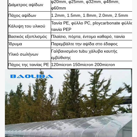
φ20mm, φ25mm, φ32mm, φ48mm,
Διάμετρος αψίδων
φ60mm
Πάχος αψίδων
1.2mm, 1.5mm, 1.8mm, 2.0mm, 2.5mm
Ταινία PE, φύλλο PC, ploycarbonate φύλλο,
Κάλυψη του υλικού
ταινία PEP
Βασικός εξοπλισμός
Πλαίσιο, πόρτα, έντομο καθαρό, ταινία
Ίδρυμα
Παρεμβάλτε την αψίδα στο έδαφος
Γαλβανισμένο tubu χάλυβα καυτής
Υλικό σωλήνων
εμβύθισης
Πάχος της ταινίας PE
120micron 150micron 200micron