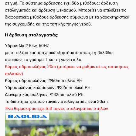
στιγμή. Το σύστημα άρδευσης έχει δύο μεθόδους: άρδευση
σταλαγματιάς και άρδευση ψεκασμού. Μπορείτε να επιλέξετε τις
διαφορετικές μεθόδους άρδευσης σύμφωνα με τα χαρακτηριστικά
της συγκομιδής και της τοπικής πηγής νερού.
Η άρδευση σταλαγματιάς:
Υδραντλία 2.5kw, 50HZ,
με το φίλτρο και τα σχετικά εξαρτήματα όπως τη βαλβίδα
σφαιρών, το γράμμα Τ και τη γωνία κ.λπ.
Κύριος υδροσωλήνας 20m (μπόρεσε να ρυθμιστεί ως απαιτήσεις
πελατών)
Κύριος υδροσωλήνας: Φ50mm υλικό PE
Υδροσωλήνας κολπίσκων: Φ32mm υλικό PE
Διανεμητικός σωλήνας: Φ32mm υλικό PE
Το διάστημα τρυπών ταινιών σταλαγματιάς είναι 30cm.
Ένα θερμοκήπιο έχει 5-8 ταινίες σταλαγματιάς στηλών