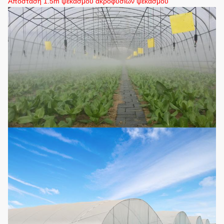
Απόσταση 1.5m ψεκασμού ακροφυσίων ψεκασμού