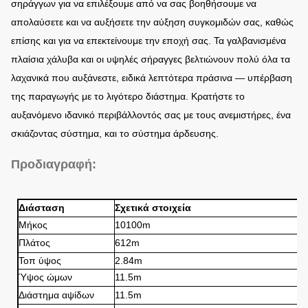
σηράγγων για να επιλέξουμε από να σας βοηθήσουμε να
απολαύσετε και να αυξήσετε την αύξηση συγκομιδών σας, καθώς
επίσης και για να επεκτείνουμε την εποχή σας. Τα γαλβανισμένα
πλαίσια χάλυβα και οι υψηλές σήραγγες βελτιώνουν πολύ όλα τα
λαχανικά που αυξάνεστε, ειδικά λεπτότερα πράσινα — υπέρβαση
της παραγωγής με το λιγότερο διάστημα. Κρατήστε το
αυξανόμενο ιδανικό περιβάλλοντός σας με τους ανεμιστήρες, ένα
σκιάζοντας σύστημα, και το σύστημα άρδευσης.
Προδιαγραφή:
Διάσταση
Σχετικά στοιχεία
Μήκος
10100m
Πλάτος
612m
Τοπ ύψος
2.84m
Ύψος ώμων
11.5m
Διάστημα αψίδων
11.5m