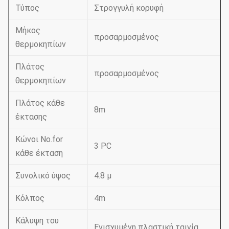
Τύπος
Στρογγυλή κορυφή
Μήκος
προσαρμοσμένος
θερμοκηπίων
Πλάτος
προσαρμοσμένος
θερμοκηπίων
Πλάτος κάθε
8m
έκτασης
Κώνοι No.for
3 PC
κάθε έκταση
Συνολικό ύψος
4.8 μ
Κόλπος
4m
Κάλυψη του
Ενισχυμένη πλαστική ταινία