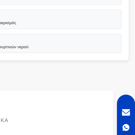
αερισμός
ουρτινών νερού
ΙΚΆ