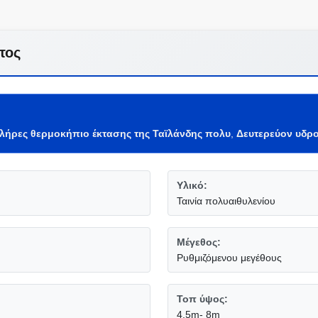
τος
λήρες θερμοκήπιο έκτασης της Ταϊλάνδης πολυ
,
Δευτερεύον υδρ
Υλικό:
Ταινία πολυαιθυλενίου
Μέγεθος:
Ρυθμιζόμενου μεγέθους
Τοπ ύψος:
4.5m- 8m