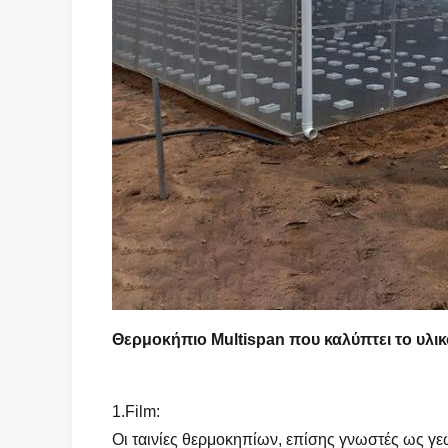
Θερμοκήπιο Multispan που καλύπτει το υλικ
1.Film:
Οι ταινίες θερμοκηπίων, επίσης γνωστές ως γεωρ