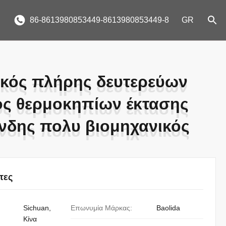
86-8613980853449-8613980853449-8
GR
κός πλήρης δευτερεύων
κός πλήρης δευτερεύων
ός θερμοκηπίων έκτασης
ός θερμοκηπίων έκτασης
άνδης πολυ βιομηχανικός
άνδης πολυ βιομηχανικός
τες
Sichuan,
Επωνυμία Μάρκας:
Baolida
Κίνα