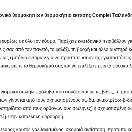
ονικό θερμοκηπίων θερμοκήπιο έκτασης Complet Ταϊλάνδ
ευρέως σε όλο τον κόσμο. Παρέχετε ένα ιδανικό περιβάλλον για
ς σας από τον παγετό, το χαλάζι, τη βροχή και άλλο αυστηρό κα
 ως εμπόδιο εντόμων για να προστατεύσουν τις εγκαταστάσεις 
ισκεφτείτε το θερμοκήπιό σας και να επιλέξετε μερικά φρέσκα λ
ανισμένοι σωλήνες χάλυβα που συνδέονται με τις βίδες, τα μπο
νιών γίνονται από τους σχηματισμένους αψίδα, ανα:στρέφω-β-
ποστηρίζεται από τους ορθογώνιους σωλήνες) ή σχηματισμένη α
τεί με την κατάλληλη υδρορροή.
δίπλευρος καυτός-γαλβανισμένος, σκουριά-αντίσταση, πρότυπα κα