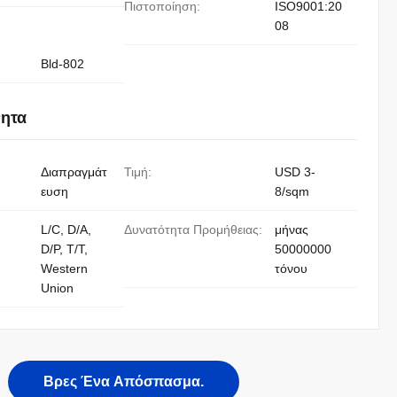
Πιστοποίηση:
ISO9001:20
08
Bld-802
νητα
Διαπραγμάτ
Τιμή:
USD 3-
ευση
8/sqm
L/C, D/A,
Δυνατότητα Προμήθειας:
μήνας
D/P, T/T,
50000000
Western
τόνου
Union
Βρες Ένα Απόσπασμα.