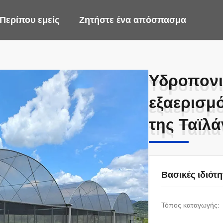
Περίπου εμείς
Ζητήστε ένα απόσπασμα
Υδροπονι
Υδροπονι
εξαερισμ
εξαερισμ
της Ταϊλ
της Ταϊλ
Βασικές ιδιότη
Τόπος καταγωγής: