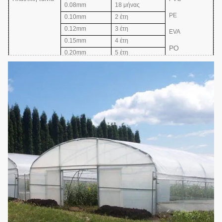
0.08mm
18 μήνας
PE
0.10mm
2 έτη
0.12mm
3 έτη
EVA
0.15mm
4 έτη
PO
0.20mm
5 έτη