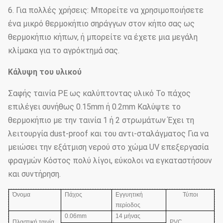
6. Για πολλές χρήσεις: Μπορείτε να χρησιμοποιήσετε
ένα μικρό θερμοκήπιο σηράγγων στον κήπο σας ως
θερμοκήπιο κήπων, ή μπορείτε να έχετε μια μεγάλη
κλίμακα για το αγρόκτημά σας.
Κάλυψη του υλικού
Σαφής ταινία PE ως καλύπτοντας υλικό Το πάχος
επιλέγει συνήθως 0.15mm ή 0.2mm Καλύψτε το
θερμοκήπιο με την ταινία 1 ή 2 στρωμάτων Έχει τη
λειτουργία dust-proof και του αντι-σταλάγματος Για να
μειώσει την εξάτμιση νερού στο χώμα UV επεξεργασία
φραγμών Κόστος πολύ λίγοι, εύκολοι να εγκαταστήσουν
και συντήρηση.
Όνομα
Πάχος
Εγγυητική
Τύποι
περίοδος
0.06mm
14 μήνας
Πλαστική ταινία
PVC