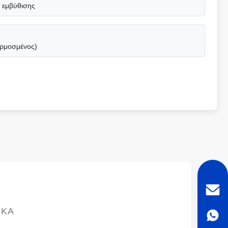
 εμβύθισης
αρμοσμένος)
ΙΚΆ