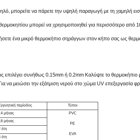
ηλό, μπορείτε να πάρετε την υψηλή παραγωγή με τη χαμηλή ει
θερμοκηπίου μπορεί να χρησιμοποιηθεί για περισσότερο από 10
ιήσετε ένα μικρό θερμοκήπιο σηράγγων στον κήπο σας ως θερμο
ος επιλέγει συνήθως 0.15mm ή 0.2mm Καλύψτε το θερμοκήπιο με
ς Για να μειώσει την εξάτμιση νερού στο χώμα UV επεξεργασία φ
Εγγυητική περίοδος
Τύποι
14 μήνας
PVC
18 μήνας
PE
2 έτη
EVA
3 έτη