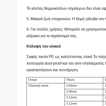
Το κόστος θερμοκηπίων σηράγγων δεν είναι υψ
5. Μακριά ζωή υπηρεσιών: Η δομή χάλυβα του 
6. Για πολλές χρήσεις: Μπορείτε να χρησιμοπο
κλίμακα για το αγρόκτημά σας.
Κάλυψη του υλικού
Σαφής ταινία PE ως καλύπτοντας υλικό Το πάχ
λειτουργία dust-proof και του αντι-σταλάγματο
εγκαταστήσουν και συντήρηση.
Όνομα
Πάχος
Πλαστική ταινία
0.06mm
0.08mm
0.10mm
0.12mm