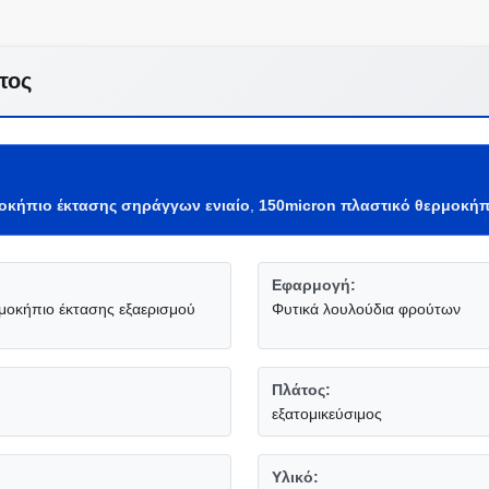
τος
οκήπιο έκτασης σηράγγων ενιαίο
,
150micron πλαστικό θερμοκή
Εφαρμογή:
ρμοκήπιο έκτασης εξαερισμού
Φυτικά λουλούδια φρούτων
Πλάτος:
εξατομικεύσιμος
Υλικό: