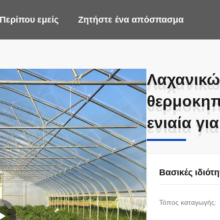
Περίπου εμείς
Ζητήστε ένα απόσπασμα
Λαχανικώ
Λαχανικώ
θερμοκηπ
θερμοκηπ
ενιαία γι
ενιαία γι
Βασικές ιδιότη
Τόπος καταγωγής: