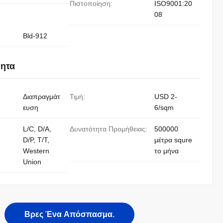
Πιστοποίηση:
ISO9001:20
08
Bld-912
νητα
Διαπραγμάτ
Τιμή:
USD 2-
ευση
6/sqm
L/C, D/A,
Δυνατότητα Προμήθειας:
500000
D/P, T/T,
μέτρα squre
Western
το μήνα
Union
Βρες Ένα Απόσπασμα.