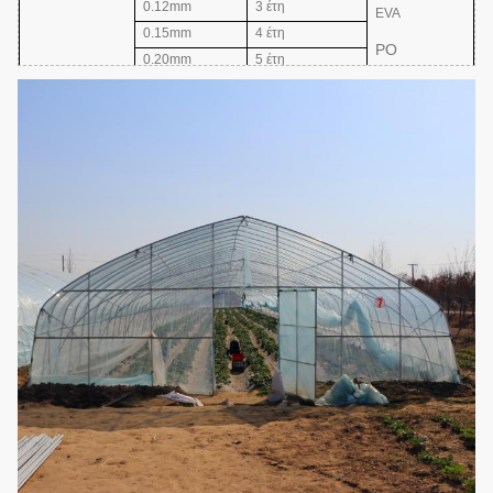
0.12mm
3 έτη
EVA
0.15mm
4 έτη
PO
0.20mm
5 έτη