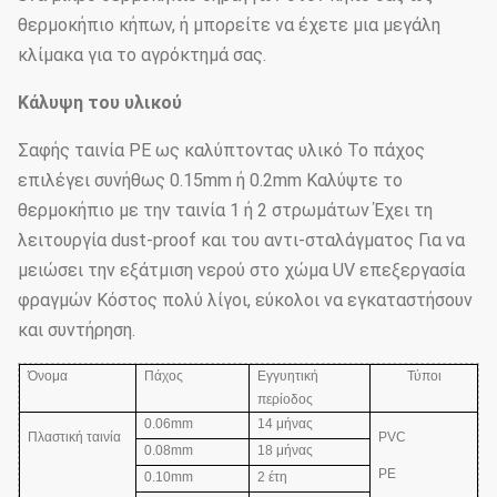
θερμοκήπιο κήπων, ή μπορείτε να έχετε μια μεγάλη
κλίμακα για το αγρόκτημά σας.
Κάλυψη του υλικού
Σαφής ταινία PE ως καλύπτοντας υλικό Το πάχος
επιλέγει συνήθως 0.15mm ή 0.2mm Καλύψτε το
θερμοκήπιο με την ταινία 1 ή 2 στρωμάτων Έχει τη
λειτουργία dust-proof και του αντι-σταλάγματος Για να
μειώσει την εξάτμιση νερού στο χώμα UV επεξεργασία
φραγμών Κόστος πολύ λίγοι, εύκολοι να εγκαταστήσουν
και συντήρηση.
Όνομα
Πάχος
Εγγυητική
Τύποι
περίοδος
0.06mm
14 μήνας
Πλαστική ταινία
PVC
0.08mm
18 μήνας
PE
0.10mm
2 έτη