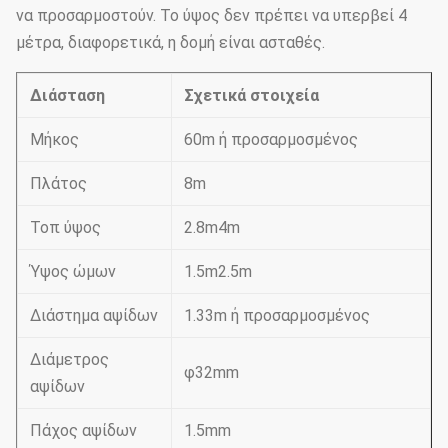
να προσαρμοστούν. Το ύψος δεν πρέπει να υπερβεί 4
μέτρα, διαφορετικά, η δομή είναι ασταθές.
Διάσταση
Σχετικά στοιχεία
Μήκος
60m ή προσαρμοσμένος
Πλάτος
8m
Τοπ ύψος
2.8m4m
Ύψος ώμων
1.5m2.5m
Διάστημα αψίδων
1.33m ή προσαρμοσμένος
Διάμετρος
φ32mm
αψίδων
Πάχος αψίδων
1.5mm