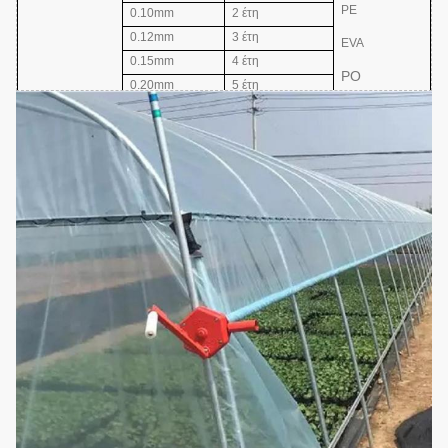
PE
0.10mm
2 έτη
0.12mm
3 έτη
EVA
0.15mm
4 έτη
PO
0.20mm
5 έτη