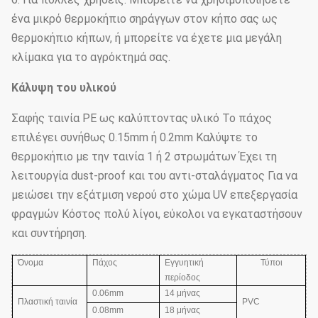
ένα μικρό θερμοκήπιο σηράγγων στον κήπο σας ως
θερμοκήπιο κήπων, ή μπορείτε να έχετε μια μεγάλη
κλίμακα για το αγρόκτημά σας.
Κάλυψη του υλικού
Σαφής ταινία PE ως καλύπτοντας υλικό Το πάχος
επιλέγει συνήθως 0.15mm ή 0.2mm Καλύψτε το
θερμοκήπιο με την ταινία 1 ή 2 στρωμάτων Έχει τη
λειτουργία dust-proof και του αντι-σταλάγματος Για να
μειώσει την εξάτμιση νερού στο χώμα UV επεξεργασία
φραγμών Κόστος πολύ λίγοι, εύκολοι να εγκαταστήσουν
και συντήρηση.
Όνομα
Πάχος
Εγγυητική
Τύποι
περίοδος
0.06mm
14 μήνας
Πλαστική ταινία
PVC
0.08mm
18 μήνας