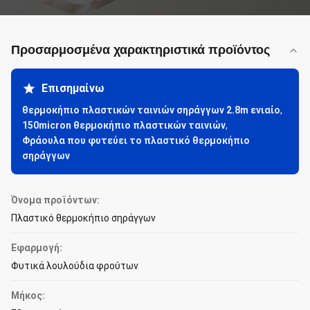
Προσαρμοσμένα χαρακτηριστικά προϊόντος
Επισημαίνω
θερμοκήπιο πλαστικών ταινιών σηράγγων 2.8m ενιαίο
,
150micron θερμοκήπιο πλαστικών ταινιών
,
Φράουλα που φυτεύει το πλαστικό θερμοκήπιο
σηράγγων
Όνομα προϊόντων:
Πλαστικό θερμοκήπιο σηράγγων
Εφαρμογή:
Φυτικά λουλούδια φρούτων
Μήκος: