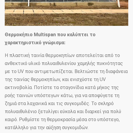
Η απόσταση
1.33m / 1.2/1,0/2,0 ή
αψίδων
προσαρμοσμένος
Διάμετρος
25mm, 32mm, 48mm ή
Θερμοκήπιο Multispan που καλύπτει το
αψίδων
προσαρμοσμένος
χαρακτηριστικό γνώρισμα:
50mm, 60mm, 76mm, 89mm,
Η πλαστική ταινία θερμοκηπίων αποτελείται από το
114mm, 50X70mm, 60X80mm
ανθεκτικό υλικό πολυαιθυλενίου χαμηλής πυκνότητας
με το UV που αντιμετωπίζεται. Βελτιώστε τη διαφάνεια
Κύριος
50x100mm, 80x80mm,
της ταινίας θερμοκηπίων, και ενισχύστε τη UV
στυλοβάτης
100X100mm
ακτινοβολία. Ποτίστε τα σταγονίδια κατά μήκος της
Πρότυπα: 60mm, 50X70mm,
ροής ταινιών υπόστεγων κάτω, για να αποφύγετε τη
40x80mm, 80X80mm… κ.λπ.
ζημιά στα λαχανικά και τις συγκομιδές. Το σκληρό
πολυαιθυλένιο ξετυλίγει εύκολα και διαρκεί για πολύ
Πάχος
1.5mm, 2.0mm, 2.5mm, 3.0mm,
καιρό. Ρυθμίστε τη θερμοκρασία μέσα στο υπόστεγο,
σωλήνων
3.5mm ή προσαρμοσμένος
κατάλληλο για την αύξηση συγκομιδών.
χάλυβα