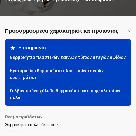
Προσαρμοσμένα χαρακτηριστικά προϊόντος
Επισημαίνω
Θερμοκήπιο πλαστικών ταινιών τύπων στεγών αψίδων
,
Hydroponics θερμοκήπιο πλαστικών ταινιών
συστημάτων
,
Γαλβανισμένο χάλυβα θερμοκήπιο έκτασης πλαισίων
πολυ
Όνομα προϊόντων:
Θερμοκήπιο πολυ-έκτασης