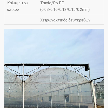
Κάλυψη του
Ταινία/Po PE
υλικού
(0,08/0,10/0,12/0,15/0.2mm)
Χειρωνακτικός δευτερεύων
εξαερισμός/χειρωνακτικός
εξαερισμός στεγών/
Εξαερισμός
Ηλεκτρικός δευτερεύων
εξαερισμός/εξαερισμός στεγών
Ενισχυτικό
σύστημα
Σύστημα συστημάτων ψύξης &
άρδευσης & εξωτερικό ή
(επιλέξτε
εσωτερικό
σύμφωνα με
τις ανάγκες
σκίαση του συστήματος
σας)