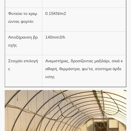
Φυτεύει το κρεμ
0.15KN/m2
ώντας φορτίο:
Αποξήρανση βρ
140mm3/h
οχής
Στοιχείο επιλογή
Ανεμιστήρας, δροσίζοντας μαξιλάρι, σκιά κ
ς
αθαρή, θερμάστρα, φω'τα, σύστημα άρδε
υσης