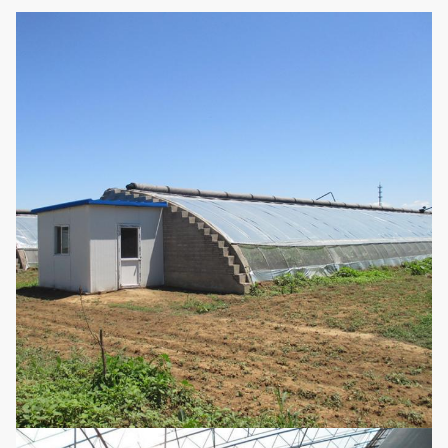
Ιατρικές εγκαταστάσεις
συγκομιδών φραουλών,
Εφαρμογές
καρπουζιών, αγγουριών,
ντοματών, λαχανικών,
λουλουδιών και μετρητών