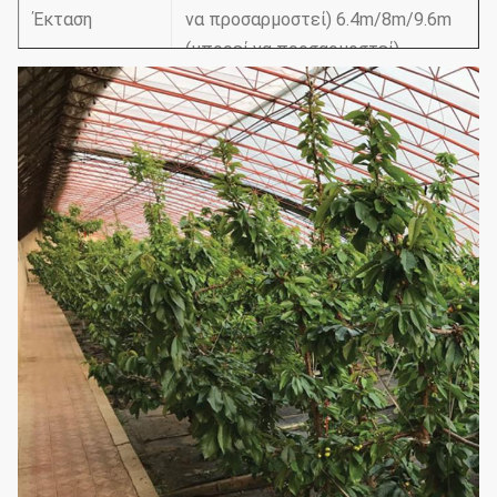
Έκταση
να προσαρμοστεί) 6.4m/8m/9.6m
(μπορεί να προσαρμοστεί)
100Feet/150Feet/200Feet
(μπορεί να προσαρμοστεί)
Μήκος
30m/50m/60m (μπορεί να
προσαρμοστεί)
12Feet30Feet/3.510m (σύμφωνα
Ύψος στεγών
με τις απαιτήσεις μπορεί να
προσαρμοστεί)
5Feet6Feet/1.51.8m
(σύμφωνα με
Ύψος ώμων
τις απαιτήσεις μπορεί να
προσαρμοστεί)
1. Σύστημα εξαερισμού: Πλευρά/
κορυφή ένας ρόλος-επάνω