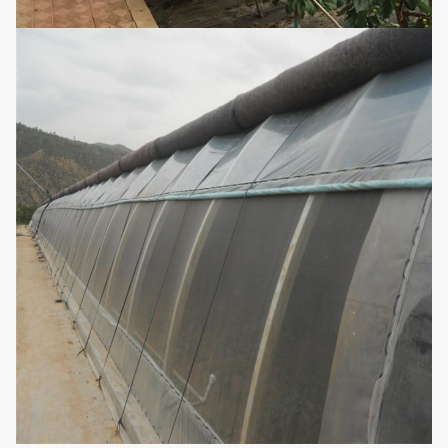
εξαερισμός ταινιών
2. Σύστημα ψύξης: Δευτερεύων
ανεμιστήρας αναρρόφησης/
δροσίζοντας δροσίζοντας
μαξιλάρι
Προαιρετικό
3. Σκίαση του συστήματος
σύστημα
διαμόρφωσης
4. Σταλαγματιά/σύστημα
άρδευσης μικροϋπολογιστών
5. Σύστημα θέρμανσης
6. Έξυπνο σύστημα ελέγχου
(Σύμφωνα με τις απαιτήσεις
μπορεί να προσαρμοστεί)