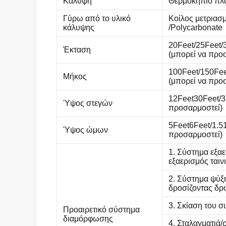
Κάλυψη
Θερμοκήπιο πλα
Γύρω από το υλικό
Κοίλος μετριασμ
κάλυψης
/Polycarbonate
20Feet/25Feet/
Έκταση
(μπορεί να προ
100Feet/150Fee
Μήκος
(μπορεί να προ
12Feet30Feet/3
Ύψος στεγών
προσαρμοστεί)
5Feet6Feet/1.
Ύψος ώμων
προσαρμοστεί)
1. Σύστημα εξα
εξαερισμός ταιν
2. Σύστημα ψύξ
δροσίζοντας δρο
3. Σκίαση του 
Προαιρετικό σύστημα
διαμόρφωσης
4. Σταλαγματιά