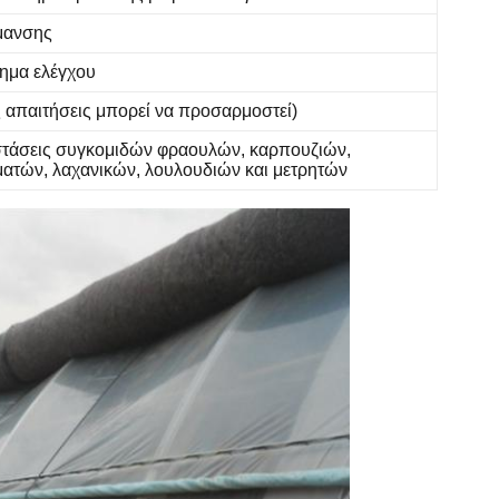
μανσης
ημα ελέγχου
ς απαιτήσεις μπορεί να προσαρμοστεί)
στάσεις
συγκομιδών φραουλών, καρπουζιών,
ματών, λαχανικών, λουλουδιών και μετρητών