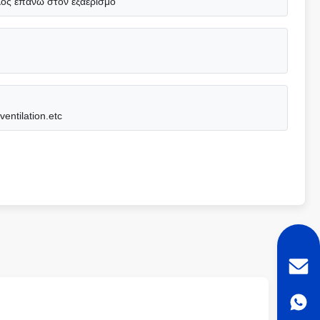
λος επάνω στον εξαερισμό
entilation.etc