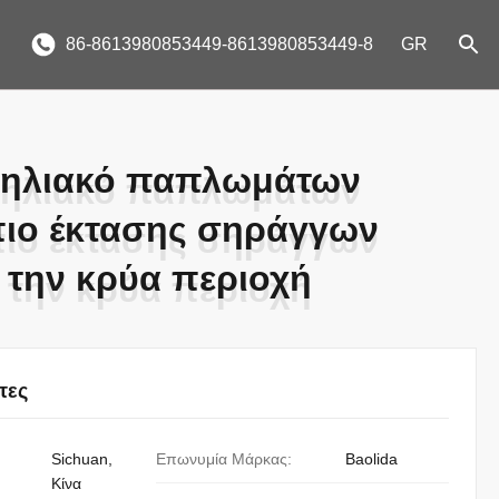
86-8613980853449-8613980853449-8
GR
 ηλιακό παπλωμάτων
 ηλιακό παπλωμάτων
ιο έκτασης σηράγγων
ιο έκτασης σηράγγων
α την κρύα περιοχή
α την κρύα περιοχή
τες
Sichuan,
Επωνυμία Μάρκας:
Baolida
Κίνα