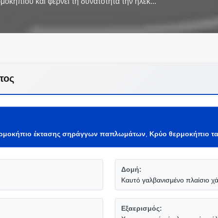
τος
ερμοκήπιο έκτασης σηράγγων παπλωμάτων
,
Κρύο θερμοκήπιο τα
Δομή:
Καυτό γαλβανισμένο πλαίσιο χ
Εξαερισμός: