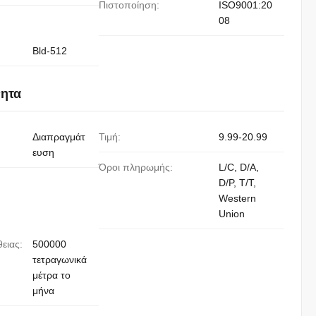
Πιστοποίηση:
ISO9001:20
08
Bld-512
νητα
Διαπραγμάτ
Τιμή:
9.99-20.99
ευση
Όροι πληρωμής:
L/C, D/A,
D/P, T/T,
Western
Union
ειας:
500000
τετραγωνικά
μέτρα το
μήνα