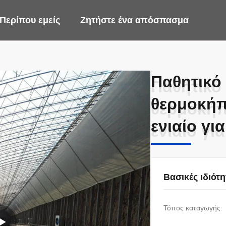
Περίπου εμείς
Ζητήστε ένα απόσπασμα
Παθητικό
Παθητικό
θερμοκήπ
θερμοκήπ
ενιαίο γι
ενιαίο γι
Βασικές ιδιότη
Τόπος καταγωγής: