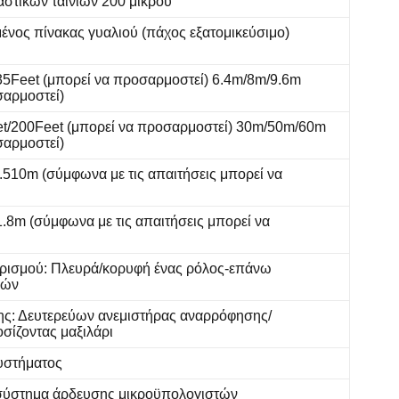
στικών ταινιών 200 μικρού
ένος πίνακας γυαλιού (πάχος εξατομικεύσιμο)
35Feet (μπορεί να προσαρμοστεί) 6.4m/8m/9.6m
σαρμοστεί)
t/200Feet (μπορεί να προσαρμοστεί) 30m/50m/60m
σαρμοστεί)
.510m (σύμφωνα με τις απαιτήσεις μπορεί να
51.8m
(σύμφωνα με τις απαιτήσεις μπορεί να
ερισμού: Πλευρά/κορυφή ένας ρόλος-επάνω
ιών
ης: Δευτερεύων ανεμιστήρας αναρρόφησης/
σίζοντας μαξιλάρι
συστήματος
/σύστημα άρδευσης μικροϋπολογιστών