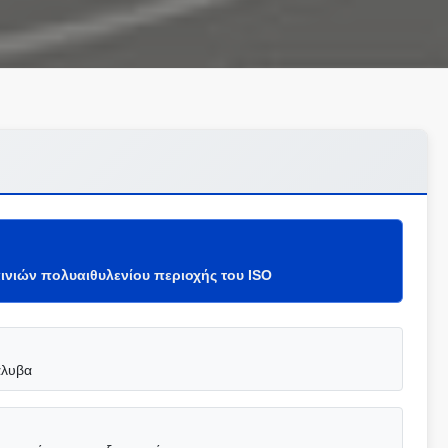
ινιών πολυαιθυλενίου περιοχής του ISO
άλυβα