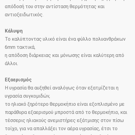
απόδοσή του στην αντίσταση θερμότητας και
Απαιτήσεις
αντιοξειδωτικός.
εξαερισμού για την
Τοπ ή δευτερεύων εξαερισμός
επιλογή
Κάλυψη
Το καλύπτοντας υλικό είναι ένα φύλλο πολυανθράκων
Δομή πλαισίων, τοπ
6mm τακτικά,
εξαερισμός ή εξαερισμός και
Βασικός εξοπλισμός
η απόδοση διάρκειας και μόνωσης είναι καλύτερη από
των δύο πλευρών, διανομή
άλλοι.
ηλεκτρικής δύναμης
Σύστημα ψύξης, ηλεκτρικό
Εξαερισμός
Ενισχυτικό σύστημα
εξωτερικό που σκιάζει το
Η υγρασία θα αυξηθεί αναλόγως όταν εξατμίζεται η
(επιλέξτε σύμφωνα
καθαρό & εσωτερικό σύστημα
υγρασία συγκομιδών,
με τις ανάγκες σας)
σκίασης & άρδευσης για την
το ηλιακό ξηρότερο θερμοκήπιο είναι εξοπλισμένο με
επιλογή
παράθυρα εξαερισμού μπροστά από το θερμοκήπιο, και
τέσσερις ηλιακούς ανεμιστήρες εξάτμισης στον πίσω
τοίχο, για να απαλλάξει τον αέρα υγρασίας, έτσι το