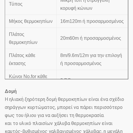
Μικρή τοπ ή στρογγυλή
Τύπος
κορυφή κώνων
Μήκος θερμοκηπίων
16m120m ή προσαρμοσμένος
Πλάτος
20m60m ή προσαρμοσμένος
θερμοκηπίων
Πλάτος κάθε
8m/9.6m/12m για την επιλογή
έκτασης
ή προσαρμοσμένος
Κώνοι No.for κάθε
3 PC
έκταση
Δομή
Συνολικό ύψος
4.85.3m που προσαρμόζονται
Η ηλιακή ξηρότερη δομή θερμοκηπίων είναι ένα σχέδιο
σηράγγων κυρτώματος, μπορεί να πάρει περισσότερο
Κόλπος
4m
φως του ήλιου για να αυξήσει τη θερμοκρασία.
και το υλικό πλαισίων χάλυβα θερμοκηπίων είναι
Φύλλο PC (6mm, 8mm, 10mm
Κάλυψη του υλικού
καυτός-βυθισμένος γαλβανισμένος χάλυβας, η μεγάλη
για την επιλογή)