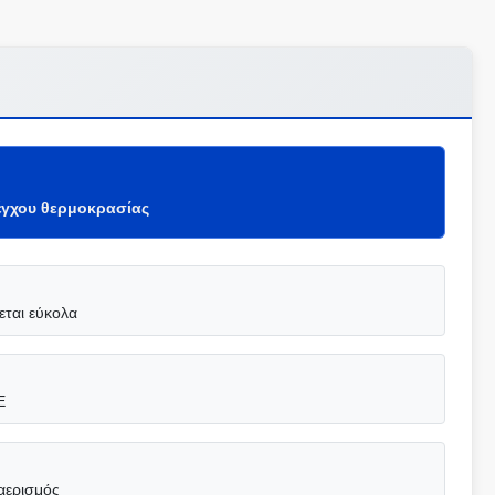
έγχου θερμοκρασίας
ται εύκολα
E
αερισμός