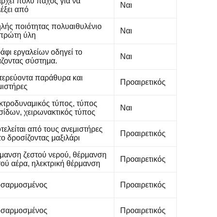
ρχει πολύ πάχος για να
Ναι
λέξει από
λής ποιότητας πολυαιθυλένιο
Ναι
πρώτη ύλη
ράφι εργαλείων οδηγεί το
Ναι
άζοντας σύστημα.
τερεύοντα παράθυρα και
Προαιρετικός
μιστήρες
κτροδυναμικός τύπος, τύπος
Ναι
σίδων, χειρωνακτικός τύπος
τελείται από τους ανεμιστήρες
Προαιρετικός
το δροσίζοντας μαξιλάρι
μανση ζεστού νερού, θέρμανση
Προαιρετικός
τού αέρα, ηλεκτρική θέρμανση
σαρμοσμένος
Προαιρετικός
σαρμοσμένος
Προαιρετικός