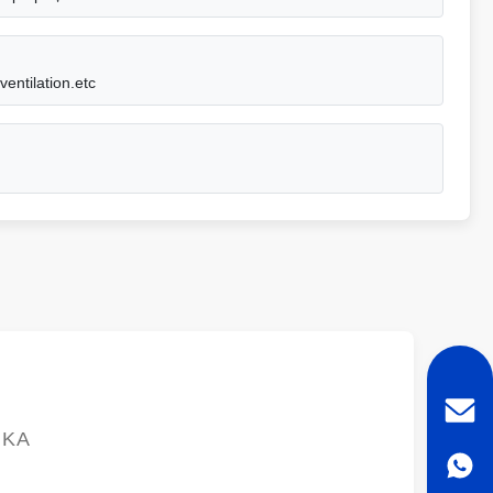
entilation.etc
ΙΚΆ