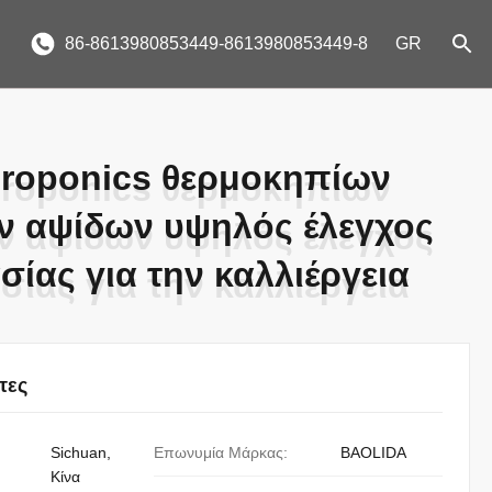
86-8613980853449-8613980853449-8
GR
roponics θερμοκηπίων
roponics θερμοκηπίων
 αψίδων υψηλός έλεγχος
 αψίδων υψηλός έλεγχος
ίας για την καλλιέργεια
ίας για την καλλιέργεια
τες
Sichuan,
Επωνυμία Μάρκας:
BAOLIDA
Κίνα