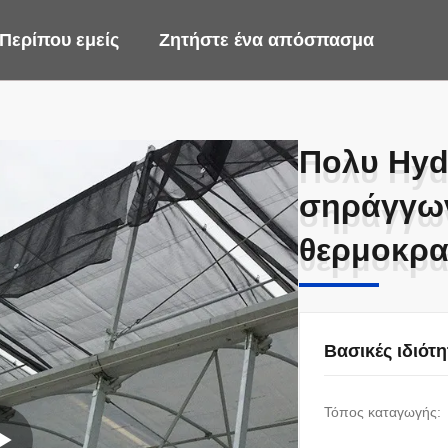
Περίπου εμείς
Ζητήστε ένα απόσπασμα
Πολυ Hyd
Πολυ Hyd
σηράγγων
σηράγγων
θερμοκρασ
θερμοκρασ
Βασικές ιδιότη
Τόπος καταγωγής: