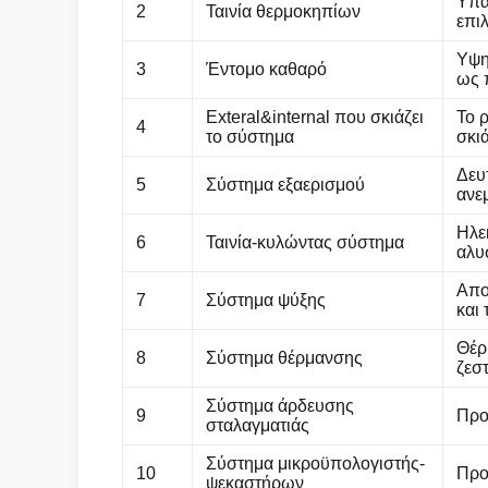
Υπά
2
Ταινία θερμοκηπίων
επι
Υψη
3
Έντομο καθαρό
ως 
Exteral&internal που σκιάζει
Το 
4
το σύστημα
σκι
Δευ
5
Σύστημα εξαερισμού
ανε
Ηλε
6
Ταινία-κυλώντας σύστημα
αλυ
Απο
7
Σύστημα ψύξης
και 
Θέρ
8
Σύστημα θέρμανσης
ζεσ
Σύστημα άρδευσης
9
Προ
σταλαγματιάς
Σύστημα μικροϋπολογιστής-
10
Προ
ψεκαστήρων