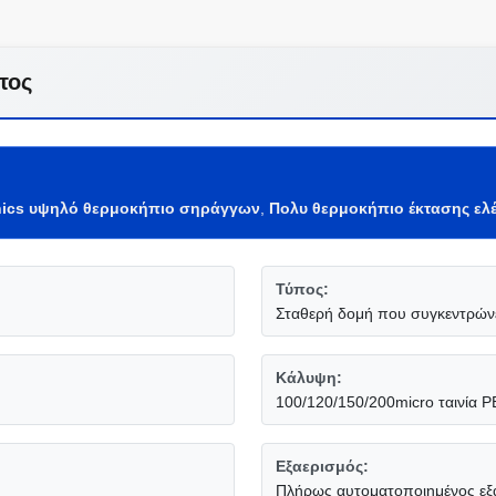
τος
ics υψηλό θερμοκήπιο σηράγγων
,
Πολυ θερμοκήπιο έκτασης ελ
Τύπος:
Σταθερή δομή που συγκεντρώνε
Κάλυψη:
100/120/150/200micro ταινία P
Εξαερισμός:
Πλήρως αυτοματοποιημένος εξ