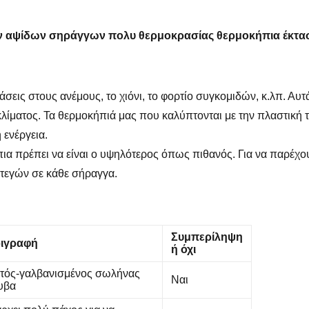
αψίδων σηράγγων πολυ θερμοκρασίας θερμοκήπια έκτασης
εις στους ανέμους, το χιόνι, το φορτίο συγκομιδών, κ.λπ. Αυτά 
ίματος. Τα θερμοκήπιά μας που καλύπτονται με την πλαστική τα
 ενέργεια.
πια πρέπει να είναι ο υψηλότερος όπως πιθανός. Για να παρέχο
στεγών σε κάθε σήραγγα.
Συμπερίληψη
ιγραφή
ή όχι
τός-γαλβανισμένος σωλήνας
Ναι
υβα