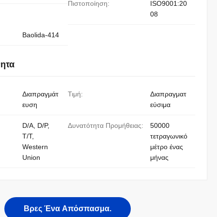
Πιστοποίηση:
ISO9001:20
08
Baolida-414
νητα
Διαπραγμάτ
Τιμή:
Διαπραγματ
ευση
εύσιμα
D/A, D/P,
Δυνατότητα Προμήθειας:
50000
T/T,
τετραγωνικό
Western
μέτρο ένας
Union
μήνας
Βρες Ένα Απόσπασμα.