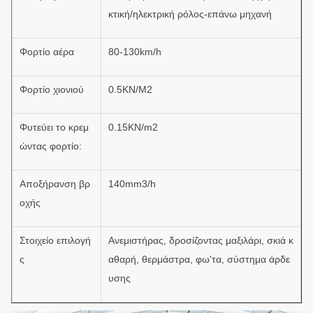
κτική/ηλεκτρική ρόλος-επάνω μηχανή
Φορτίο αέρα
80-130km/h
Φορτίο χιονιού
0.5KN/M2
Φυτεύει το κρεμ
0.15KN/m2
ώντας φορτίο:
Αποξήρανση βρ
140mm3/h
οχής
Στοιχείο επιλογή
Ανεμιστήρας, δροσίζοντας μαξιλάρι, σκιά κ
ς
αθαρή, θερμάστρα, φω'τα, σύστημα άρδε
υσης