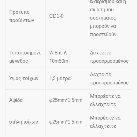
εξαερισμού και η
σκίαση του
Πρότυπο
CD1-0
συστήματος
προϊόντων
μπορούν να
προστεθούν.
Τυποποιημένο
W 8m, Λ
Δεχτείτε
μέγεθος
10m60m
προσαρμοσμένος
Δεχτείτε
Ύψος τοίχων
1,5 μέτρα
προσαρμοσμένος
Μπορέστε να
Αψίδα
φ25mm*1.5mm
αλλαχτείτε
Μπορέστε να
στήλη τοίχων
φ25mm*1.5mm
αλλαχτείτε