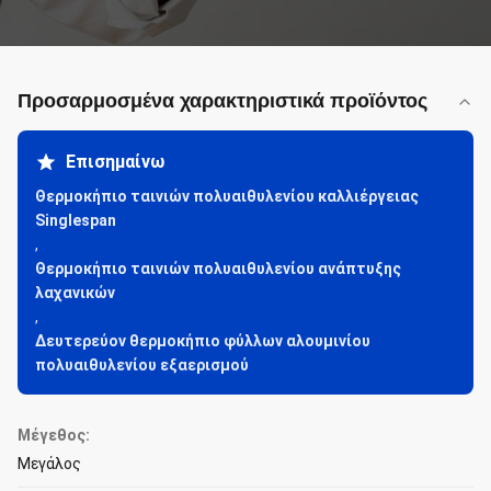
Προσαρμοσμένα χαρακτηριστικά προϊόντος
Επισημαίνω
Θερμοκήπιο ταινιών πολυαιθυλενίου καλλιέργειας
Singlespan
,
Θερμοκήπιο ταινιών πολυαιθυλενίου ανάπτυξης
λαχανικών
,
Δευτερεύον θερμοκήπιο φύλλων αλουμινίου
πολυαιθυλενίου εξαερισμού
Μέγεθος:
Μεγάλος