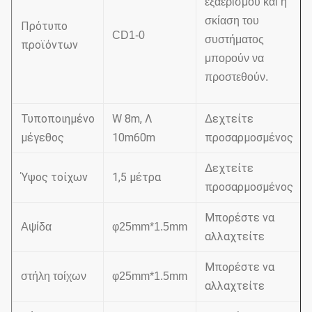
εξαερισμού και η
σκίαση του
Πρότυπο
CD1-0
συστήματος
προϊόντων
μπορούν να
προστεθούν.
Τυποποιημένο
W 8m, Λ
Δεχτείτε
μέγεθος
10m60m
προσαρμοσμένος
Δεχτείτε
Ύψος τοίχων
1,5 μέτρα
προσαρμοσμένος
Μπορέστε να
Αψίδα
φ25mm*1.5mm
αλλαχτείτε
Μπορέστε να
στήλη τοίχων
φ25mm*1.5mm
αλλαχτείτε