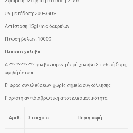
Σφαιρική ελαφριά μετάδοση: ≥ 90%
UV μετάδοση: 300-390%
Αντίσταση 15gf/mic δακρυ'ων
Πτώση βελών: 1000G
Πλαίσιο χάλυβα
Α.??????????? γαλβανισμένη δομή χάλυβα Σταθερή δομή,
υψηλή ένταση
Β. ύφος συνελεύσεων χωρίς σημεία συγκόλλησης
Γ. άριστη αντιδιαβρωτική αποτελεσματικότητα
Αριθ.
Στοιχεία
Περιγραφή