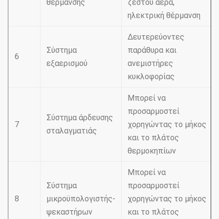
θέρμανσης
ζεστού αέρα,
ηλεκτρική θέρμανση
Δευτερεύοντες
Σύστημα
παράθυρα και
6
εξαερισμού
ανεμιστήρες
κυκλοφορίας
Μπορεί να
προσαρμοστεί
Σύστημα άρδευσης
7
χορηγώντας το μήκος
σταλαγματιάς
και το πλάτος
θερμοκηπίων
Μπορεί να
Σύστημα
προσαρμοστεί
8
μικροϋπολογιστής-
χορηγώντας το μήκος
ψεκαστήρων
και το πλάτος