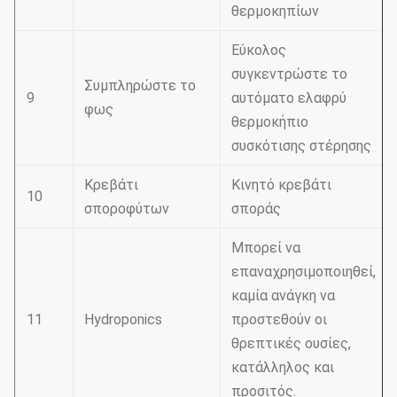
θερμοκηπίων
Εύκολος
συγκεντρώστε το
Συμπληρώστε το
9
αυτόματο ελαφρύ
φως
θερμοκήπιο
συσκότισης στέρησης
Κρεβάτι
Κινητό κρεβάτι
10
σποροφύτων
σποράς
Μπορεί να
επαναχρησιμοποιηθεί,
καμία ανάγκη να
11
Hydroponics
προστεθούν οι
θρεπτικές ουσίες,
κατάλληλος και
προσιτός.