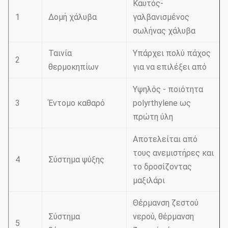
Καυτός-
1
Δομή χάλυβα
γαλβανισμένος
σωλήνας χάλυβα
Ταινία
Υπάρχει πολύ πάχος
2
θερμοκηπίων
για να επιλέξει από
Υψηλός - ποιότητα
3
Έντομο καθαρό
polyrthylene ως
πρώτη ύλη
Αποτελείται από
τους ανεμιστήρες και
4
Σύστημα ψύξης
το δροσίζοντας
μαξιλάρι
Θέρμανση ζεστού
Σύστημα
νερού, θέρμανση
5