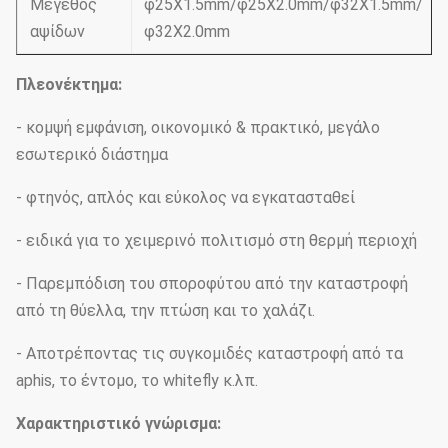
Μέγεθος
φ25X1.5mm/φ25X2.0mm/φ32X1.5mm/
αψίδων
φ32X2.0mm
Πλεονέκτημα:
- κομψή εμφάνιση, οικονομικό & πρακτικό, μεγάλο
εσωτερικό διάστημα
- φτηνός, απλός και εύκολος να εγκατασταθεί
- ειδικά για το χειμερινό πολιτισμό στη θερμή περιοχή
- Παρεμπόδιση του σποροφύτου από την καταστροφή
από τη θύελλα, την πτώση και το χαλάζι.
- Αποτρέποντας τις συγκομιδές καταστροφή από τα
aphis, το έντομο, το whitefly κ.λπ.
Χαρακτηριστικό γνώρισμα: