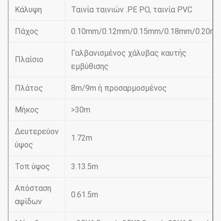
Κάλυψη
Ταινία ταινιών .PE PO, ταινία PVC
Πάχος
0.10mm/0.12mm/0.15mm/0.18mm/0.20m
Γαλβανισμένος χάλυβας καυτής
Πλαίσιο
εμβύθισης
Πλάτος
8m/9m ή προσαρμοσμένος
Μήκος
>30m
Δευτερεύον
1.72m
ύψος
Τοπ ύψος
3.13.5m
Απόσταση
0.61.5m
αψίδων