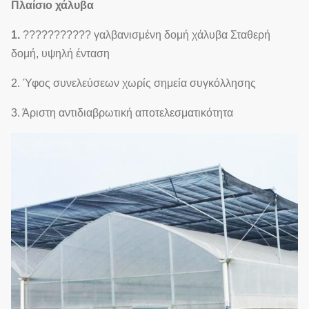
12
Hydroponics
Προσαρμοσμένος
Πρ
Πλαίσιο χάλυβα
1.
??????????? γαλβανισμένη δομή χάλυβα Σταθερή
δομή, υψηλή ένταση
2. Ύφος συνελεύσεων χωρίς σημεία συγκόλλησης
3. Άριστη αντιδιαβρωτική αποτελεσματικότητα