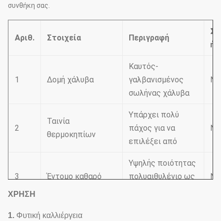
συνθήκη σας.
Συ
Αριθ.
Στοιχεία
Περιγραφή
ή 
Καυτός-
1
Δομή χάλυβα
γαλβανισμένος
Να
σωλήνας χάλυβα
Υπάρχει πολύ
Ταινία
2
πάχος για να
Να
θερμοκηπίων
επιλέξει από
Υψηλής ποιότητας
3
Έντομο καθαρό
πολυαιθυλένιο ως
Να
πρώτη ύλη
ΧΡΗΣΗ
Το ράφι εργαλείων
1.
Φυτική καλλιέργεια
Exteral&internal