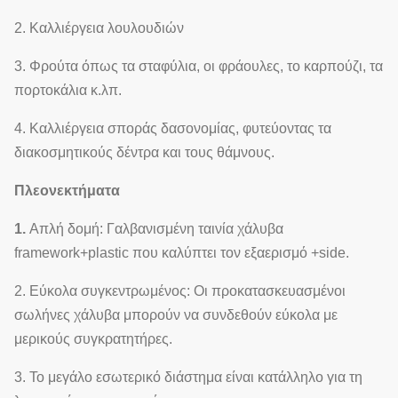
οδηγεί το
4
που σκιάζει το
Να
2. Καλλιέργεια λουλουδιών
σκιάζοντας
σύστημα
σύστημα.
3. Φρούτα όπως τα σταφύλια, οι φράουλες, το καρπούζι, τα
πορτοκάλια κ.λπ.
Δευτερεύοντα
Σύστημα
5
παράθυρα και
Πρ
4. Καλλιέργεια σποράς δασονομίας, φυτεύοντας τα
εξαερισμού
ανεμιστήρες
διακοσμητικούς δέντρα και τους θάμνους.
Ηλεκτροδυναμικός
Πλεονεκτήματα
τύπος, τύπος
Ταινία-κυλώντας
6
αλυσίδων,
Να
1.
Απλή δομή: Γαλβανισμένη ταινία χάλυβα
σύστημα
χειρωνακτικός
framework+plastic που καλύπτει τον εξαερισμό +side.
τύπος
2. Εύκολα συγκεντρωμένος: Οι προκατασκευασμένοι
σωλήνες χάλυβα μπορούν να συνδεθούν εύκολα με
Αποτελείται από
μερικούς συγκρατητήρες.
τους ανεμιστήρες
7
Σύστημα ψύξης
και το
Πρ
3. Το μεγάλο εσωτερικό διάστημα είναι κατάλληλο για τη
δροσίζοντας