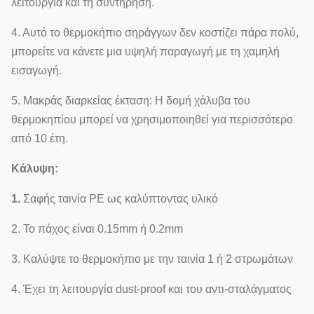
λειτουργία και τη συντήρηση.
μαξιλάρι
4. Αυτό το θερμοκήπιο σηράγγων δεν κοστίζει πάρα πολύ,
Θέρμανση ζεστού
μπορείτε να κάνετε μια υψηλή παραγωγή με τη χαμηλή
νερού, θέρμανση
Σύστημα
εισαγωγή.
8
ζεστού αέρα,
Πρ
θέρμανσης
ηλεκτρική
5. Μακράς διαρκείας έκταση: Η δομή χάλυβα του
θέρμανση
θερμοκηπίου μπορεί να χρησιμοποιηθεί για περισσότερο
από 10 έτη.
Σύστημα άρδευσης
9
Προσαρμοσμένος
Πρ
σταλαγματιάς
Κάλυψη:
Σύστημα
1.
Σαφής ταινία PE ως καλύπτοντας υλικό
10
μικροϋπολογιστής-
Προσαρμοσμένος
Πρ
2. Το πάχος είναι 0.15mm ή 0.2mm
ψεκαστήρων
3. Καλύψτε το θερμοκήπιο με την ταινία 1 ή 2 στρωμάτων
Κρεβάτι
Κινητό κρεβάτι
11
Πρ
σποροφύτων
σποράς
4. Έχει τη λειτουργία dust-proof και του αντι-σταλάγματος