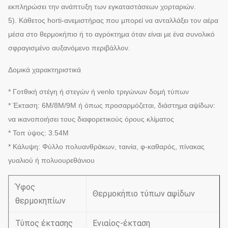
εκπληρώσει την ανάπτυξη των εγκαταστάσεων χορταριών.
5). Κάθετος horti-ανεμιστήρας που μπορεί να ανταλλάξει τον αέρα
μέσα στο θερμοκήπιο ή το αγρόκτημα όταν είναι με ένα συνολικό
σφραγισμένο αυξανόμενο περιβάλλον.
Δομικά χαρακτηριστικά
* Γοτθική στέγη ή στεγών ή venlo τριγώνων δομή τύπων
* Έκταση: 6M/8M/9M ή όπως προσαρμόζεται, διάστημα αψίδων:
να ικανοποιήσει τους διαφορετικούς όρους κλίματος
* Τοπ ύψος: 3.54M
* Κάλυψη: Φύλλο πολυανθράκων, ταινία, φ-καθαρός, πίνακας
γυαλιού ή πολυουρεθάνιου
Ύφος
Θερμοκήπιο τύπων αψίδων
θερμοκηπίων
Τύπος έκτασης
Ενιαίος-έκταση