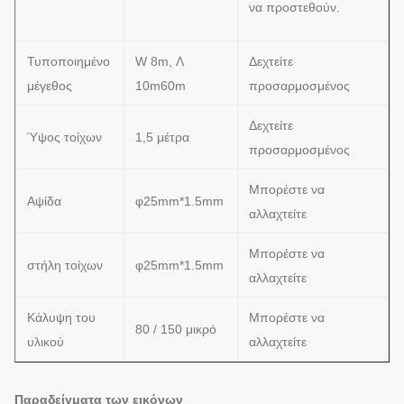
να προστεθούν.
Τυποποιημένο
W 8m, Λ
Δεχτείτε
μέγεθος
10m60m
προσαρμοσμένος
Δεχτείτε
Ύψος τοίχων
1,5 μέτρα
προσαρμοσμένος
Μπορέστε να
Αψίδα
φ25mm*1.5mm
αλλαχτείτε
Μπορέστε να
στήλη τοίχων
φ25mm*1.5mm
αλλαχτείτε
Κάλυψη του
Μπορέστε να
80 / 150 μικρό
υλικού
αλλαχτείτε
Παραδείγματα των εικόνων