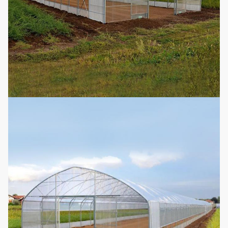
Φορτίο αέρα
0.4KN/M2
Φορτίο χιονιού
0.35KN/M2
Ανώτατη ποσότητα
140mm/h
βροχής