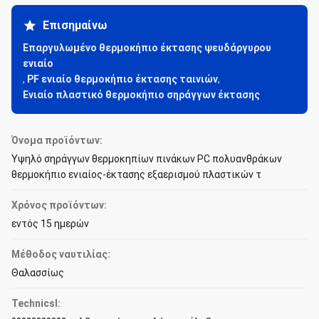
Επισημαίνω
Επαργυλωμένο θερμοκήπιο έκτασης ψευδάργυρου
ενιαίο
,
PF ενιαίο θερμοκήπιο έκτασης ταινιών
,
Ενιαίο πλαστικό θερμοκήπιο σηράγγων έκτασης
Όνομα προϊόντων:
Υψηλό σηράγγων θερμοκηπίων πινάκων PC πολυανθράκων
θερμοκήπιο ενιαίος-έκτασης εξαερισμού πλαστικών τ
Χρόνος προϊόντων:
εντός 15 ημερών
Μέθοδος ναυτιλίας:
Θαλασσίως
Technicsl: