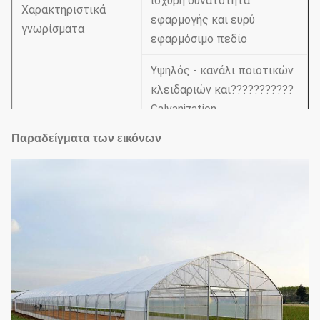
ισχυρή δυνατότητα
Χαρακτηριστικά
εφαρμογής και ευρύ
γνωρίσματα
εφαρμόσιμο πεδίο
Υψηλός - κανάλι ποιοτικών
κλειδαριών και???????????
Galvanization
Παραδείγματα των εικόνων
8m/9m/10m ή
Πλάτος
προσαρμοσμένος (8m είναι
τυποποιημένα)
Μήκος
30m60m ή προσαρμοσμένος
1.5m1.8m ή
Ύψος ώμων
προσαρμοσμένος
Ύψος στεγών
3.5m ή προσαρμοσμένος