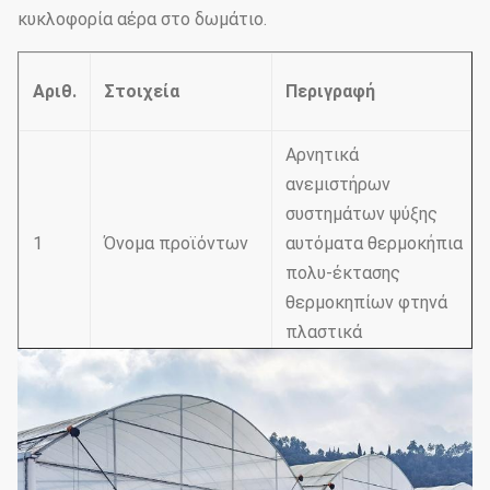
κυκλοφορία αέρα στο δωμάτιο.
Αριθ.
Στοιχεία
Περιγραφή
Αρνητικά
ανεμιστήρων
συστημάτων ψύξης
1
Όνομα προϊόντων
αυτόματα θερμοκήπια
πολυ-έκτασης
θερμοκηπίων φτηνά
πλαστικά
Καυτός-
2
Δομή χάλυβα
γαλβανισμένος
σωλήνας χάλυβα
Ταινία
Υπάρχει πολύ πάχος