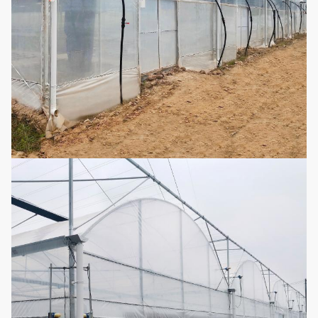
ψεκαστήρων
και το πλάτος
θερμοκηπίων
Εύκολος
συγκεντρώστε το
Συμπληρώστε το
11
αυτόματο ελαφρύ
φως
θερμοκήπιο
συσκότισης στέρησης
Κρεβάτι
Κινητό κρεβάτι
12
σποροφύτων
σποράς
Μπορεί να
επαναχρησιμοποιηθεί,
καμία ανάγκη να
13
Hydroponics
προστεθούν οι
θρεπτικές ουσίες,
κατάλληλος και