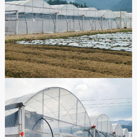
Σύστημα
νερού, θέρμανση
7
θέρμανσης
ζεστού αέρα,
ηλεκτρική θέρμανση
Δευτερεύοντα
Σύστημα
8
παράθυρα και
εξαερισμού
ανεμιστήρες
Μπορεί να
προσαρμοστεί
Σύστημα άρδευσης
9
σύμφωνα με το μήκος
σταλαγματιάς
και το πλάτος
θερμοκηπίων
Μπορεί να
Σύστημα
προσαρμοστεί
10
μικροϋπολογιστής-
σύμφωνα με το μήκος