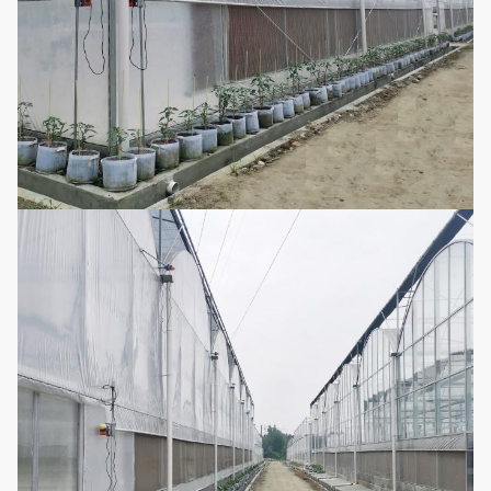
προσιτός.
Exteral&internal
Το ράφι εργαλείων
14
που σκιάζει το
οδηγεί το σκιάζοντας
σύστημα
σύστημα.
Ηλεκτροδυναμικός
Ταινία-κυλώντας
τύπος, τύπος
15
σύστημα
αλυσίδων,
χειρωνακτικός τύπος