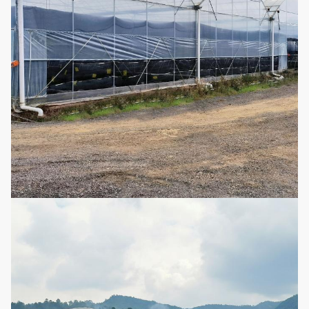
3
θερμοκηπίων
για να επιλέξει από
Υψηλής ποιότητας
4
Έντομο καθαρό
πολυαιθυλένιο ως
πρώτη ύλη
Θερινή σκιά, βροχή
φραγμών, υγρασία,
Ήλιος-σκίαση
5
ψύξη, συντήρηση
καθαρή
θερμότητας
χειμώνας-ελατηρίων
Αποτελείται από
τους ανεμιστήρες και
6
Σύστημα ψύξης
ένα δροσίζοντας
μαξιλάρι
Θέρμανση ζεστού