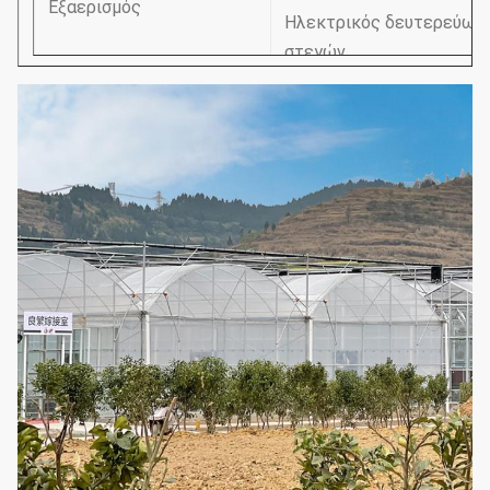
Εξαερισμός
Ηλεκτρικός δευτερεύων 
στεγών
Ενισχυτικό σύστημα
Σύστημα συστημάτων ψύξ
εσωτερικό
(επιλέξτε σύμφωνα με
τις ανάγκες σας)
σκίαση του συστήματος
Η απόσταση αψίδων
1.33m / 1.2/1,0/2,0 ή πρ
Διάμετρος αψίδων
25mm, 32mm, 48mm ή πρ
50mm, 60mm, 76mm, 89m
60X80mm
Κύριος στυλοβάτης
50x100mm, 80x80mm, 1
Πρότυπα: 60mm, 50X70m