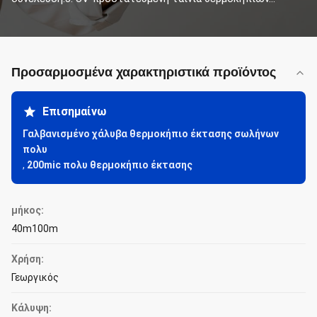
Προσαρμοσμένα χαρακτηριστικά προϊόντος
Επισημαίνω
Γαλβανισμένο χάλυβα θερμοκήπιο έκτασης σωλήνων
πολυ
,
200mic πολυ θερμοκήπιο έκτασης
μήκος:
40m100m
Χρήση:
Γεωργικός
Κάλυψη: