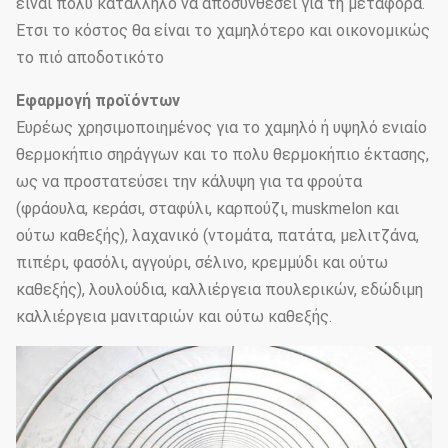
είναι πολύ κατάλληλο να αποσυνθέσει για τη μεταφορά.
Έτσι το κόστος θα είναι το χαμηλότερο και οικονομικώς
το πιό αποδοτικότο
Εφαρμογή προϊόντων
Ευρέως χρησιμοποιημένος για το χαμηλό ή υψηλό ενιαίο
θερμοκήπιο σηράγγων και το πολυ θερμοκήπιο έκτασης,
ως να προστατεύσει την κάλυψη για τα φρούτα
(φράουλα, κεράσι, σταφύλι, καρπούζι, muskmelon και
ούτω καθεξής), λαχανικό (ντομάτα, πατάτα, μελιτζάνα,
πιπέρι, φασόλι, αγγούρι, σέλινο, κρεμμύδι και ούτω
καθεξής), λουλούδια, καλλιέργεια πουλερικών, εδώδιμη
καλλιέργεια μανιταριών και ούτω καθεξής.