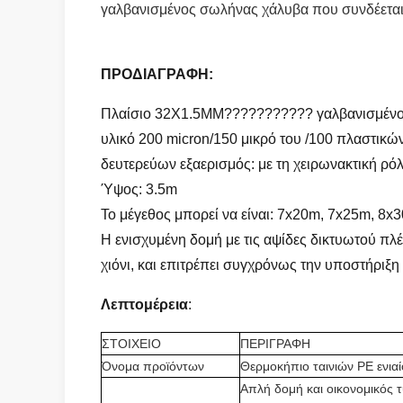
γαλβανισμένος σωλήνας χάλυβα που συνδέεται μ
ΠΡΟΔΙΑΓΡΑΦΗ:
Πλαίσιο 32X1.5MM??????????? γαλβανισμέν
υλικό 200 micron/150 μικρό του /100 πλαστικώ
δευτερεύων εξαερισμός: με τη χειρωνακτική ρ
Ύψος: 3.5m
Το μέγεθος μπορεί να είναι: 7x20m, 7x25m, 8x
Η ενισχυμένη δομή με τις αψίδες δικτυωτού πλέγ
χιόνι, και επιτρέπει συγχρόνως την υποστήριξ
Λεπτομέρεια
:
ΣΤΟΙΧΕΙΟ
ΠΕΡΙΓΡΑΦΗ
Όνομα προϊόντων
Θερμοκήπιο ταινιών PE ενια
Απλή δομή και οικονομικός 