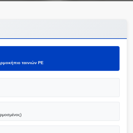
ερμοκήπιο ταινιών PE
αρμοσμένος)