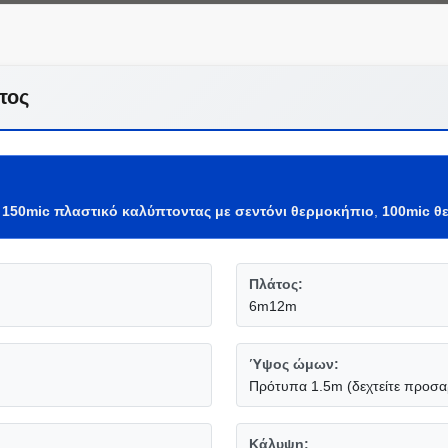
τος
,
150mic πλαστικό καλύπτοντας με σεντόνι θερμοκήπιο
,
100mic θ
Πλάτος:
6m12m
Ύψος ώμων:
Πρότυπα 1.5m (δεχτείτε προσ
Κάλυψη: