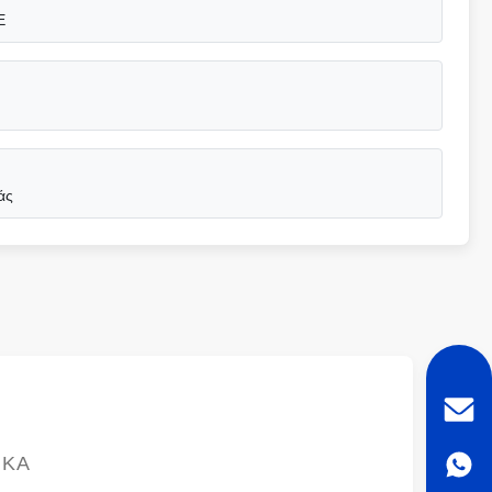
E
άς
ΙΚΆ