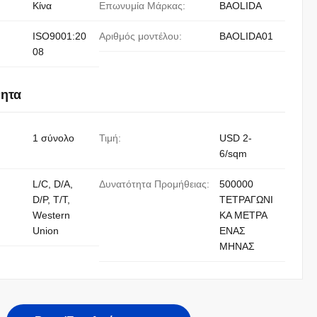
Κίνα
Επωνυμία Μάρκας:
BAOLIDA
ISO9001:20
Αριθμός μοντέλου:
BAOLIDA01
08
νητα
1 σύνολο
Τιμή:
USD 2-
6/sqm
L/C, D/A,
Δυνατότητα Προμήθειας:
500000
D/P, T/T,
ΤΕΤΡΑΓΩΝΙ
Western
ΚΑ ΜΕΤΡΑ
Union
ΕΝΑΣ
ΜΗΝΑΣ