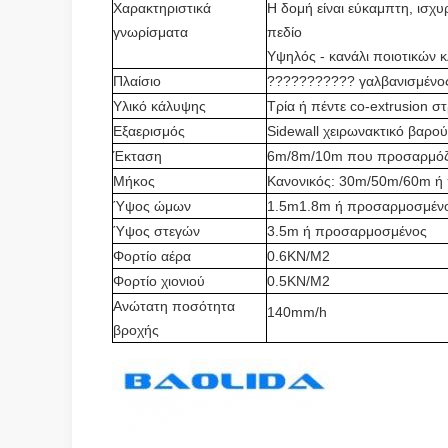
Χαρακτηριστικά
Η δομή είναι εύκαμπτη, ισχ
γνωρίσματα
πεδίο
Υψηλός - κανάλι ποιοτικών 
Πλαίσιο
??????????? γαλβανισμένο
Υλικό κάλυψης
Τρία ή πέντε co-extrusion σ
Εξαερισμός
Sidewall χειρωνακτικό βαρο
Έκταση
6m/8m/10m που προσαρμόζ
Μήκος
Κανονικός: 30m/50m/60m ή
Ύψος ώμων
1.5m1.8m ή προσαρμοσμέν
Ύψος στεγών
3.5m ή προσαρμοσμένος
Φορτίο αέρα
0.6KN/M2
Φορτίο χιονιού
0.5KN/M2
Ανώτατη ποσότητα
140mm/h
βροχής