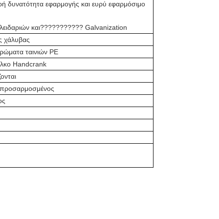
υρή δυνατότητα εφαρμογής και ευρύ εφαρμόσιμο
κλειδαριών και??????????? Galvanization
ς χάλυβας
τρώματα ταινιών PE
ύλκο Handcrank
ονται
 προσαρμοσμένος
ος