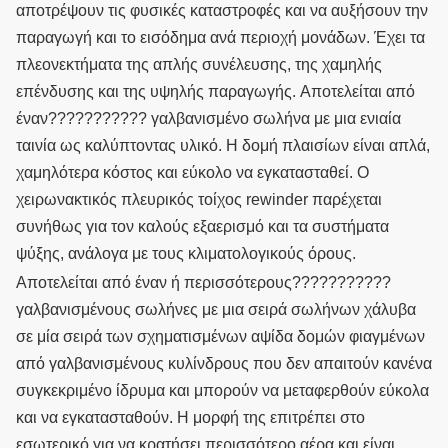
αποτρέψουν τις φυσικές καταστροφές και να αυξήσουν την
παραγωγή και το εισόδημα ανά περιοχή μονάδων. Έχει τα
πλεονεκτήματα της απλής συνέλευσης, της χαμηλής
επένδυσης και της υψηλής παραγωγής.
Αποτελείται από
έναν??????????? γαλβανισμένο σωλήνα με μια ενιαία
ταινία ως καλύπτοντας υλικό. Η δομή πλαισίων είναι απλά,
χαμηλότερα κόστος και εύκολο να εγκατασταθεί. Ο
χειρωνακτικός πλευρικός τοίχος rewinder παρέχεται
συνήθως για τον καλούς εξαερισμό και τα συστήματα
ψύξης, ανάλογα με τους κλιματολογικούς όρους.
Αποτελείται από έναν ή περισσότερους???????????
γαλβανισμένους σωλήνες με μια σειρά σωλήνων χάλυβα
σε μία σειρά των σχηματισμένων αψίδα δομών φιαγμένων
από γαλβανισμένους κυλίνδρους που δεν απαιτούν κανένα
συγκεκριμένο ίδρυμα και μπορούν να μεταφερθούν εύκολα
και να εγκατασταθούν. Η μορφή της επιτρέπει στο
εσωτερικό για να κρατήσει περισσότερο αέρα και είναι