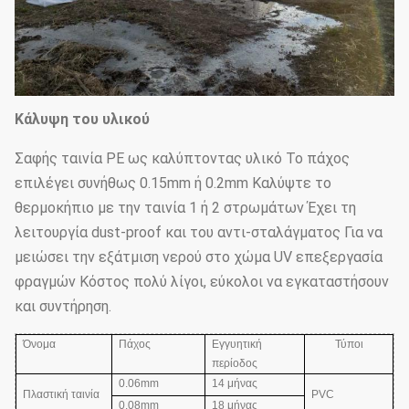
Κάλυψη του υλικού
Σαφής ταινία PE ως καλύπτοντας υλικό Το πάχος
επιλέγει συνήθως 0.15mm ή 0.2mm Καλύψτε το
θερμοκήπιο με την ταινία 1 ή 2 στρωμάτων Έχει τη
λειτουργία dust-proof και του αντι-σταλάγματος Για να
μειώσει την εξάτμιση νερού στο χώμα UV επεξεργασία
φραγμών Κόστος πολύ λίγοι, εύκολοι να εγκαταστήσουν
και συντήρηση.
Όνομα
Πάχος
Εγγυητική
Τύποι
περίοδος
0.06mm
14 μήνας
Πλαστική ταινία
PVC
0.08mm
18 μήνας