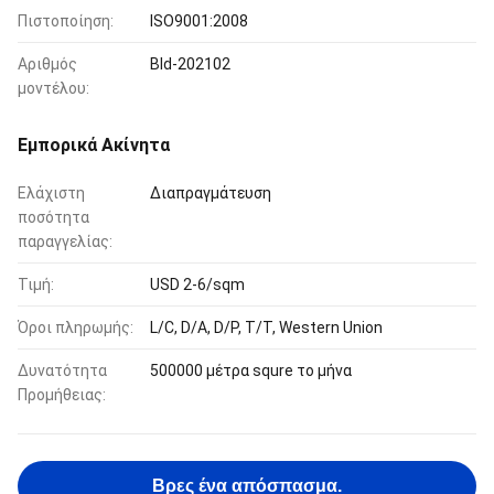
Πιστοποίηση:
ISO9001:2008
Αριθμός
Bld-202102
μοντέλου:
Εμπορικά Ακίνητα
Ελάχιστη
Διαπραγμάτευση
ποσότητα
παραγγελίας:
Τιμή:
USD 2-6/sqm
Όροι πληρωμής:
L/C, D/A, D/P, T/T, Western Union
Δυνατότητα
500000 μέτρα squre το μήνα
Προμήθειας:
Βρες ένα απόσπασμα.