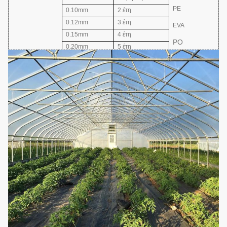
PE
0.10mm
2 έτη
0.12mm
3 έτη
EVA
0.15mm
4 έτη
PO
0.20mm
5 έτη