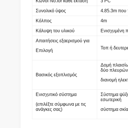
Κώνοι No.for κάθε έκταση
3 PC
Συνολικό ύψος
4.85.3m που
Κόλπος
4m
Κάλυψη του υλικού
Ενισχυμένη π
Απαιτήσεις εξαερισμού για
Τοπ ή δευτερ
Επιλογή
Δομή πλαισίω
δύο πλευρών
Βασικός εξοπλισμός
διανομή ηλεκ
Ενισχυτικό σύστημα
Σύστημα ψύξη
εσωτερική
(επιλέξτε σύμφωνα με τις
ανάγκες σας)
σύστημα σκία