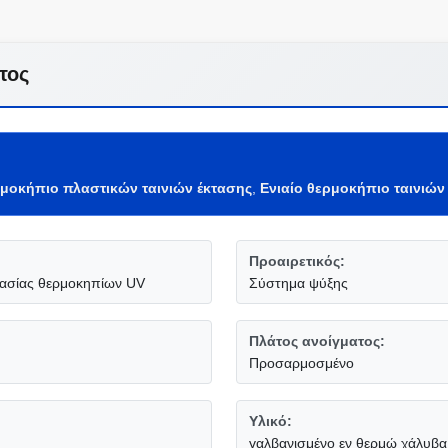
τος
ρμοκήπιο πλαστικών ταινιών έκτασης
,
Ενιαίο θερμοκήπιο ταινιών
Προαιρετικός:
τασίας θερμοκηπίων UV
Σύστημα ψύξης
Πλάτος ανοίγματος:
Προσαρμοσμένο
Υλικό:
γαλβανισμένο εν θερμώ χάλυβα