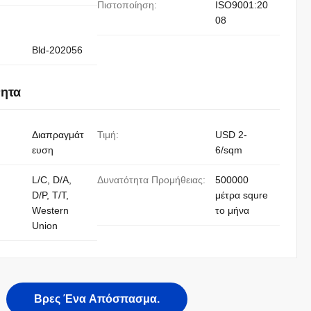
Πιστοποίηση:
ISO9001:20
08
Bld-202056
νητα
Διαπραγμάτ
Τιμή:
USD 2-
ευση
6/sqm
L/C, D/A,
Δυνατότητα Προμήθειας:
500000
D/P, T/T,
μέτρα squre
Western
το μήνα
Union
Βρες Ένα Απόσπασμα.