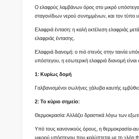
Ο ελαφρύς λαμβάνων όρος στο μικρό υπόστεγο α
σταγονίδιων νερού συνημμένων, και τον τύπο 
Ελαφριά ένταση: η καλή εκτέλεση ελαφριάς μετ
ελαφριάς έντασης.
Ελαφριά διανομή: ο πιό στενός στην ταινία υπ
υπόστεγου, η εσωτερική ελαφριά διανομή είναι 
1: Κυρίως δομή
Γαλβανισμένοι σωλήνες χάλυβα καυτής εμβύθι
2: Το κύριο σημείο:
Θερμοκρασία: Αλλάζει δραστικά λόγω των εξωτε
Υπό τους κανονικούς όρους, η θερμοκρασία-αυξ
μικρού υπόστεγου που καλύπτεται με τη χλόη t