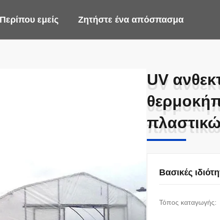
Περίπου εμείς
Ζητήστε ένα απόσπασμα
UV ανθεκτ
UV ανθεκτ
θερμοκήπ
θερμοκήπ
πλαστικώ
πλαστικώ
Βασικές ιδιότη
Τόπος καταγωγής: