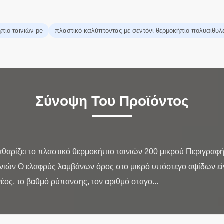
πιο ταινιών pe
πλαστικό καλύπτοντας με σεντόνι θερμοκήπιο πολυαιθυλ
Σύνοψη Του Προϊόντος
καθαρίζει το πλαστικό θερμοκήπιο ταινιών 200 μικρού Περιγραφ
νιών Ο ελαφρύς λαμβάνων όρος στο μικρό υπόστεγο αψίδων είν