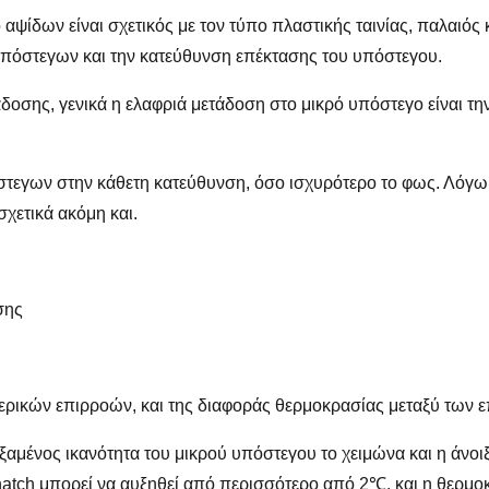
ψίδων είναι σχετικός με τον τύπο πλαστικής ταινίας, παλαιός 
υπόστεγων και την κατεύθυνση επέκτασης του υπόστεγου.
άδοσης, γενικά η ελαφριά μετάδοση στο μικρό υπόστεγο είναι τ
όστεγων στην κάθετη κατεύθυνση, όσο ισχυρότερο το φως. Λόγω 
σχετικά ακόμη και.
σης
ρικών επιρροών, και της διαφοράς θερμοκρασίας μεταξύ των επ
αμένος ικανότητα του μικρού υπόστεγου το χειμώνα και η άνοιξ
hatch μπορεί να αυξηθεί από περισσότερο από 2℃, και η θερμο