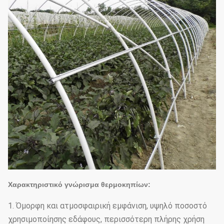
Χαρακτηριστικό γνώρισμα θερμοκηπίων:
1. Όμορφη και ατμοσφαιρική εμφάνιση, υψηλό ποσοστό
χρησιμοποίησης εδάφους, περισσότερη πλήρης χρήση