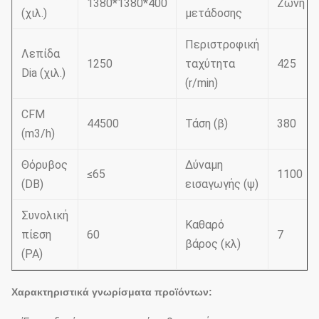
1380*1380*400
Ζώνη
(χιλ.)
μετάδοσης
Περιστροφική
Λεπίδα
1250
ταχύτητα
425
Dia (χιλ.)
(r/min)
CFM
44500
Τάση (β)
380
(m3/h)
Θόρυβος
Δύναμη
≤65
1100
(DB)
εισαγωγής (ψ)
Συνολική
Καθαρό
πίεση
60
7
βάρος (κλ)
(PA)
Χαρακτηριστικά γνωρίσματα προϊόντων: