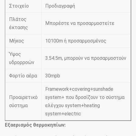
Στοιχείο
Προδιαγραφή
Πλάτος
Μπορέστε να προσαρμοστείτε
έκτασης
Μήκος
10100m ή προσαρμοσμένος
Ύψος
3.54.5m, μπορούν να προσαρμοστούν
υδρορροών
Φορτίο αέρα
30mpb
Framework+covering+sunshade
Προαιρετικό
system+ που δροσίζουν το σύστημα
σύστημα
ελέγχου system+heating
system+electric
Εξαερισμός θερμοκηπίων: