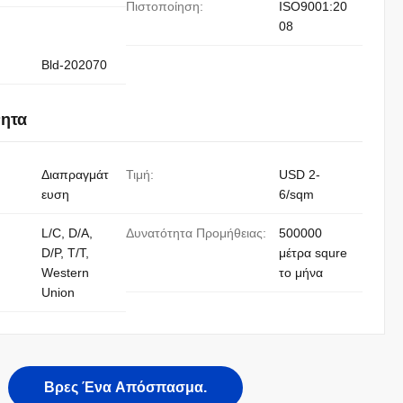
Πιστοποίηση:
ISO9001:20
08
Bld-202070
νητα
Διαπραγμάτ
Τιμή:
USD 2-
ευση
6/sqm
L/C, D/A,
Δυνατότητα Προμήθειας:
500000
D/P, T/T,
μέτρα squre
Western
το μήνα
Union
Βρες Ένα Απόσπασμα.