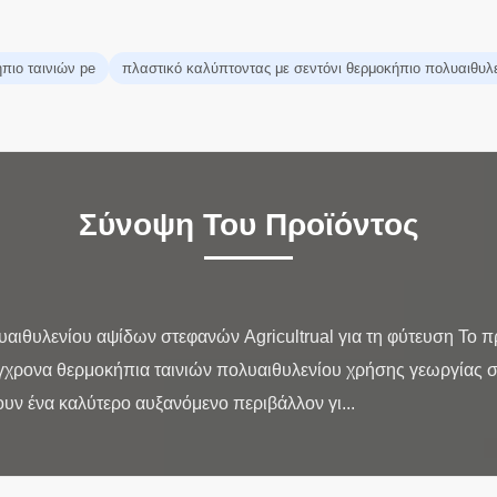
πιο ταινιών pe
πλαστικό καλύπτοντας με σεντόνι θερμοκήπιο πολυαιθυλ
Σύνοψη Του Προϊόντος
αιθυλενίου αψίδων στεφανών Agricultrual για τη φύτευση Το 
γχρονα θερμοκήπια ταινιών πολυαιθυλενίου χρήσης γεωργίας συ