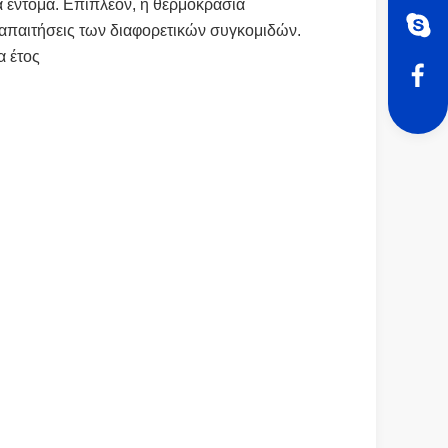
α έντομα.
Επιπλέον, η θερμοκρασία
 απαιτήσεις των διαφορετικών συγκομιδών.
α έτος