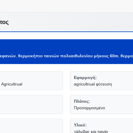
τος
τεφανών
,
θερμοκήπιο ταινιών πολυαιθυλενίου μήκους 60m
,
θερμο
Εφαρμογή:
gricultrual
agricultrual φύτευση
Πλάτος:
Προσαρμοσμένο
Υλικό:
χάλυβας και ταινία