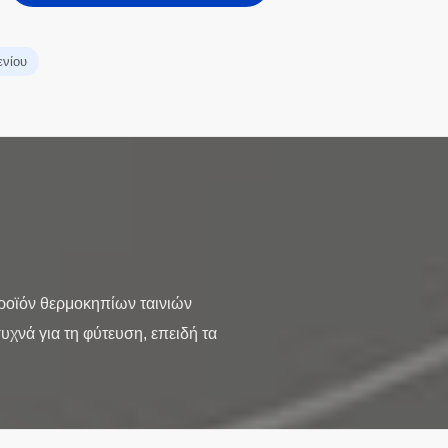
ενίου
προϊόν θερμοκηπίων ταινιών
χνά για τη φύτευση, επειδή τα