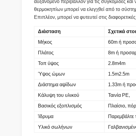
αυξανόμενο περιβάλλον για τις συγκομιδές και 
θερμοκηπίων μπορεί να ελεγχθεί από το σύστημ
Επιπλέον, μπορεί να φυτευτεί στις διαφορετικές
Διάσταση
Σχετικά στο
Μήκος
60m ή προσ
Πλάτος
8m ή προσα
Τοπ ύψος
2.8m4m
Ύψος ώμων
1.5m2.5m
Διάστημα αψίδων
1.33m ή πρ
Κάλυψη του υλικού
Ταινία PE,
Βασικός εξοπλισμός
Πλαίσιο, πόρ
Ίδρυμα
Παρεμβάλτε 
Υλικό σωλήνων
Γαλβανισμέν