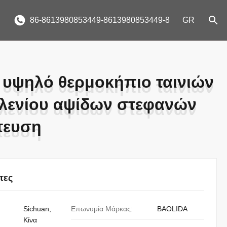
86-8613980853449-8613980853449-8
GR
 υψηλό θερμοκήπιο ταινιών
 υψηλό θερμοκήπιο ταινιών
λενίου αψίδων στεφανών
λενίου αψίδων στεφανών
τευση
τευση
τες
Sichuan,
Επωνυμία Μάρκας:
BAOLIDA
Κίνα