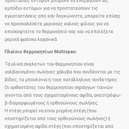
προστασίες εντόμων μπορούν να ενεργήσουν ως
εμπόδιο εντόμων για να προστατεύσουν τις
εγκαταστάσεις από εάν δαγκώνεστε, μπορείτε επίσης
να προσκαλέσετε μερικούς καλούς φίλους για να
επισκεφτείτε το θερμοκήπιό σας και να επιλέξετε
μερικά φρέσκα λαχανικά.
Πλαίσιο θερμοκηπίων Multispan:
Τα υλικά σκελετών του θερμοκηπίου είναι
γαλβανισμένοι σωλήνες χάλυβα που συνδέονται με τις
βίδες, τα μπουλόνια ή τους κατάλληλους συνδετήρες.
Οι ορθοστάτες του θερμοκηπίου σηράγγων ταινιών
γίνονται από τους σχηματισμένους αψίδα, ανα:στρέφω-
β-διαμορφωμένους ή ορθογώνιους σωλήνες.
Η στέγη μπορεί να είναι ριγμένη στέγη (που
υποστηρίζεται από τους ορθογώνιους σωλήνες) ή
σχηματισμένη αψίδα στέγη (που υποστηρίζεται από