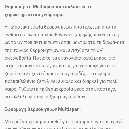
Διάμετρος
25mm, 32mm, 48mm ή
Θερμοκήπιο Multispan που καλύπτει το
αψίδων
προσαρμοσμένος
χαρακτηριστικό γνώρισμα:
50mm, 60mm, 76mm, 89mm,
Η πλαστική ταινία θερμοκηπίων αποτελείται από το
114mm, 50X70mm, 60X80mm
ανθεκτικό υλικό πολυαιθυλενίου χαμηλής πυκνότητας
με το UV που αντιμετωπίζεται. Βελτιώστε τη διαφάνεια
Κύριος
50x100mm, 80x80mm,
της ταινίας θερμοκηπίων, και ενισχύστε τη UV
στυλοβάτης
100X100mm
ακτινοβολία. Ποτίστε τα σταγονίδια κατά μήκος της
Πρότυπα: 60mm, 50X70mm,
ροής ταινιών υπόστεγων κάτω, για να αποφύγετε τη
40x80mm, 80X80mm… κ.λπ.
ζημιά στα λαχανικά και τις συγκομιδές. Το σκληρό
πολυαιθυλένιο ξετυλίγει εύκολα και διαρκεί για πολύ
Πάχος
1.5mm, 2.0mm, 2.5mm, 3.0mm,
καιρό. Ρυθμίστε τη θερμοκρασία μέσα στο υπόστεγο,
σωλήνων
3.5mm ή προσαρμοσμένος
κατάλληλο για την αύξηση συγκομιδών.
χάλυβα
Εφαρμογή θερμοκηπίων Multispan:
Ίδρυμα
Συγκεκριμένη βάση σημείου
Μπορεί να χρησιμοποιηθεί για τη σπόρος-αναπαραγωγή