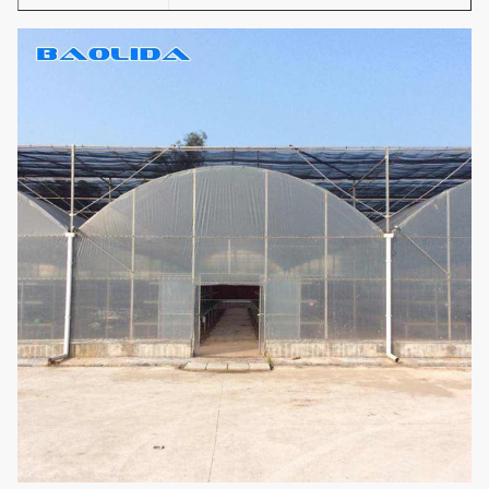
εξαερισμός/χειρωνακτικός
εξαερισμός στεγών/
Εξαερισμός
Ηλεκτρικός δευτερεύων
εξαερισμός/εξαερισμός στεγών
Ενισχυτικό
σύστημα
Σύστημα συστημάτων ψύξης &
άρδευσης & εξωτερικό ή
(επιλέξτε
εσωτερικό
σύμφωνα με
τις ανάγκες
σκίαση του συστήματος
σας)
Η απόσταση
1.33m / 1.2/1,0/2,0 ή
αψίδων
προσαρμοσμένος