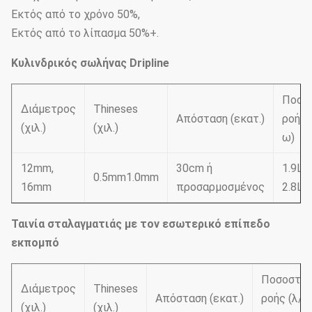
Εκτός από το χρόνο 50%,
Εκτός από το λίπασμα 50%+.
Κυλινδρικός σωλήνας Dripline
Ποσο
Διάμετρος
Thineses
Απόσταση (εκατ.)
ροής 
(χιλ.)
(χιλ.)
ω)
12mm,
30cm ή
1.9L/
0.5mm1.0mm
16mm
προσαρμοσμένος
2.8L/
Ταινία σταλαγματιάς με τον εσωτερικό επίπεδο
εκπομπό
Ποσοστό
Διάμετρος
Thineses
Απόσταση (εκατ.)
ροής (λ/
(χιλ.)
(χιλ.)