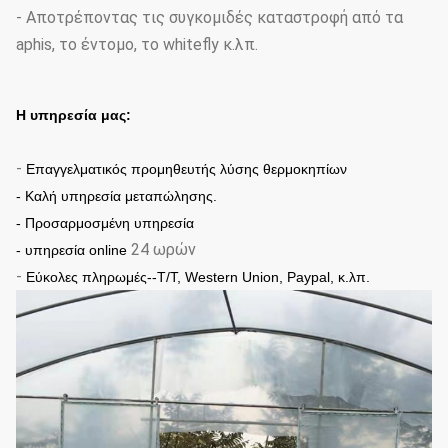
- Αποτρέποντας τις συγκομιδές καταστροφή από τα
aphis, το έντομο, το whitefly κ.λπ.
Η υπηρεσία μας:
-
Επαγγελματικός προμηθευτής λύσης θερμοκηπίων
- Καλή υπηρεσία μεταπώλησης.
- Προσαρμοσμένη υπηρεσία
24 ωρών
-
υπηρεσία online
-
Εύκολες πληρωμές--T/T, Western Union, Paypal, κ.λπ.