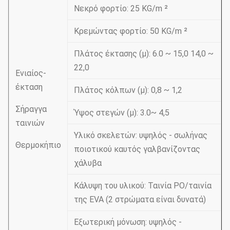
Νεκρό φορτίο: 25 KG/m ²
Κρεμώντας φορτίο: 50 KG/m ²
Πλάτος έκτασης (μ): 6.0 ~ 15,0 14,0 ~
22,0
Ενιαίος-
έκταση
Πλάτος κόλπων (μ): 0,8 ~ 1,2
Σήραγγα
Ύψος στεγών (μ): 3.0~ 4,5
ταινιών
Υλικό σκελετών: υψηλός - σωλήνας
Θερμοκήπιο
ποιοτικού καυτός γαλβανίζοντας
χάλυβα
Κάλυψη του υλικού: Ταινία PO/ταινία
της EVA (2 στρώματα είναι δυνατά)
Εξωτερική μόνωση: υψηλός -