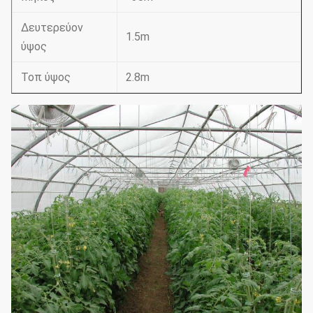
Δευτερεύον
1.5m
ύψος
Τοπ ύψος
2.8m