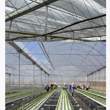
Διάμετρος
25mm, 32mm, 48mm ή
αψίδων
προσαρμοσμένος
50mm, 60mm, 76mm, 89mm,
114mm, 50X70mm, 60X80mm
Κύριος
50x100mm, 80x80mm,
στυλοβάτης
100X100mm
Πρότυπα: 60mm, 50X70mm,
40x80mm, 80X80mm… κ.λπ.
Πάχος
1.5mm, 2.0mm, 2.5mm, 3.0mm,
σωλήνων
3.5mm ή προσαρμοσμένος
χάλυβα
Ίδρυμα
Συγκεκριμένη βάση σημείου