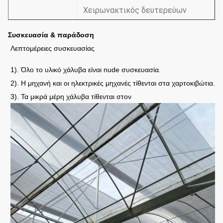
Χειρωνακτικός δευτερεύων
εξαερισμός/χειρωνακτικός
Συσκευασία & παράδοση
εξαερισμός στεγών/
Εξαερισμός
Λεπτομέρειες συσκευασίας
Ηλεκτρικός δευτερεύων
1). Όλο το υλικό χάλυβα είναι nude συσκευασία.
εξαερισμός/εξαερισμός στεγών
2). Η μηχανή και οι ηλεκτρικές μηχανές τίθενται στα χαρτοκιβώτια.
3). Τα μικρά μέρη χάλυβα τίθενται στον
Ενισχυτικό
σύστημα
Σύστημα συστημάτων ψύξης &
άρδευσης & εξωτερικό ή
(επιλέξτε
εσωτερικό
σύμφωνα με
τις ανάγκες
σκίαση του συστήματος
σας)
Η απόσταση
1.33m / 1.2/1,0/2,0 ή
αψίδων
προσαρμοσμένος