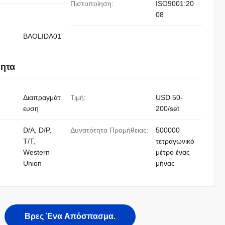
Πιστοποίηση:
ISO9001:20
08
BAOLIDA01
νητα
Διαπραγμάτ
Τιμή:
USD 50-
ευση
200/set
D/A, D/P,
Δυνατότητα Προμήθειας:
500000
T/T,
τετραγωνικό
Western
μέτρο ένας
Union
μήνας
Βρες Ένα Απόσπασμα.