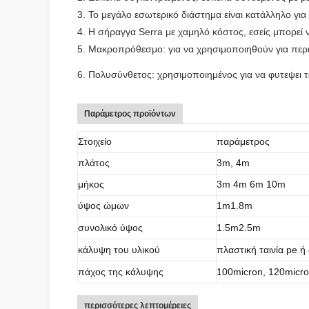
3. Το μεγάλο εσωτερικό διάστημα είναι κατάλληλο για
4. Η σήραγγα Serra με χαμηλό κόστος, εσείς μπορεί 
5. Μακροπρόθεσμο: για να χρησιμοποιηθούν για περ
6. Πολυσύνθετος: χρησιμοποιημένος για να φυτεψει τ
Παράμετρος προϊόντων
Στοιχείο
παράμετρος
πλάτος
3m, 4m
μήκος
3m 4m 6m 10m
ύψος ώμων
1m1.8m
συνολικό ύψος
1.5m2.5m
κάλυψη του υλικού
πλαστική ταινία pe 
πάχος της κάλυψης
100micron, 120micro
περισσότερες λεπτομέρειες