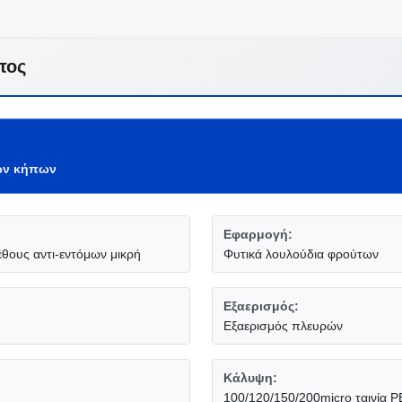
τος
ων κήπων
Εφαρμογή:
θους αντι-εντόμων μικρή
Φυτικά λουλούδια φρούτων
Εξαερισμός:
Εξαερισμός πλευρών
Κάλυψη:
100/120/150/200micro ταινία P