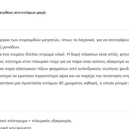
εγέθους αντι-εντόμων μικρή
ργεια των συγκομιδών μετρητών, όπως τα λαχανικά, για να αποτρέψουν
ή μονάδων.
ένα ντυμένο διπλός-στρώμα υλικό. Η δομή πλαισίων είναι απλή, φτηνή 
ος σύστημα στον πλευρικό τοίχο για να πάρει έναν καλούς εξαερισμό κ
μια σειρά ηλεκτρικών τόξων φιαγμένων από κυλινδρικούς σωλήνες ψευ
μπορεί να κρατήσει περισσότερο αέρα και να παρέχει την αντίσταση στ
ταστήσει μια προστασία εντόμων 40 χρώματος καθαρή, η οποία μπορεί 
κό επίστρωμα + πλευρικός εξαερισμός.
ερικά κοu'φώματα.