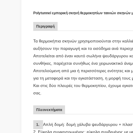
Polytunnel εμπορική σκηνή θερμοκηπίων ταινιών σκηνών μ
Περιγραφή
Τα θερμοκήπια σκηνών χρησιμοποιούνται στην καλλιέ
αυξήσουν την παραγωγή και το εισόδημα ανά περιοχ
Αποτελείται από έναν καυτό σωλήνα ψευδάργυρου και 
συνθήκες, παρέχεται συνήθως ένα χειρωνακτικό άνεμ
Αποτελούμενη από μια ή περισσότερες ενότητες και 
για τη μεταφορά και την εγκατάσταση, η μορφή τους 
Και στις δύο πλευρές του θερμοκηπίου, έχουμε εγκα
σας.
Πλεονεκτήματα
Απλή δομή: δομή χάλυβα ψευδάργυρου + πλαστι
1.
2. Εύκολα συγκεντρωμένος: εύκολα συνδεμένος με μ