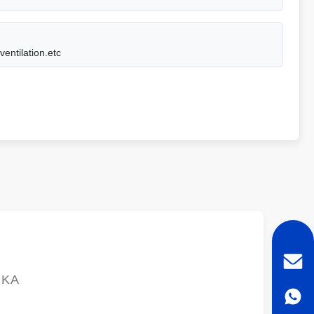
entilation.etc
ΙΚΆ