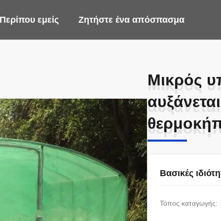
Περίπου εμείς
Ζητήστε ένα απόσπασμα
Μικρός υ
Μικρός υ
αυξάνεται
αυξάνεται
θερμοκήπ
θερμοκήπ
Βασικές ιδιότη
Τόπος καταγωγής: