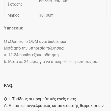
6m/8m, 9m/10m…
έκτασης
Μήκος
30100m
Κόλπος
4m/8m/12m….
Υπηρεσία:
Ύψος
36m
Ο cOem και ο ODM είναι διαθέσιμοι
υδρορροών
Μετά από την υπηρεσία πώλησης:
Τοπ ύψος
38m
a. 12-24months εξουσιοδότηση.
b. Μέσα σε 24 ώρες για να αποκριθεί οι ερωτήσεις σας.
Η διάσταση θερμοκηπίων είναι
Άκρες
μεταβλητή σύμφωνα με την
πρακτική κατάσταση.
FAQ:
Q 1. Τι είδους οι προμηθευτές εσείς είναι;
Α: Είμαστε επαγγελματικός κατασκευαστής θερμοκηπίων.