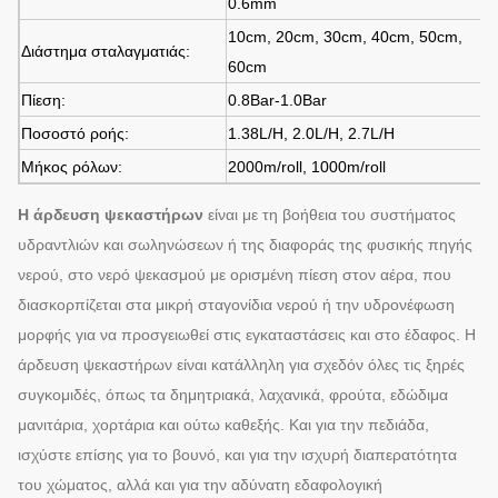
0.6mm
10cm, 20cm, 30cm, 40cm, 50cm,
Διάστημα σταλαγματιάς:
60cm
Πίεση:
0.8Bar-1.0Bar
Ποσοστό ροής:
1.38L/H, 2.0L/H, 2.7L/H
Μήκος ρόλων:
2000m/roll, 1000m/roll
Η άρδευση ψεκαστήρων
είναι με τη βοήθεια του συστήματος
υδραντλιών και σωληνώσεων ή της διαφοράς της φυσικής
πηγής
νερού, στο νερό ψεκασμού με ορισμένη πίεση στον αέρα, που
διασκορπίζεται στα μικρή σταγονίδια νερού
ή την υδρονέφωση
μορφής για να προσγειωθεί στις εγκαταστάσεις και στο έδαφος. Η
άρδευση ψεκαστήρων είναι κατάλληλη για σχεδόν όλες τις ξηρές
συγκομιδές, όπως τα δημητριακά, λαχανικά, φρούτα, εδώδιμα
μανιτάρια, χορτάρια και ούτω καθεξής. Και για την πεδιάδα,
ισχύστε
επίσης για το βουνό, και για την ισχυρή διαπερατότητα
του χώματος, αλλά και για την αδύνατη εδαφολογική