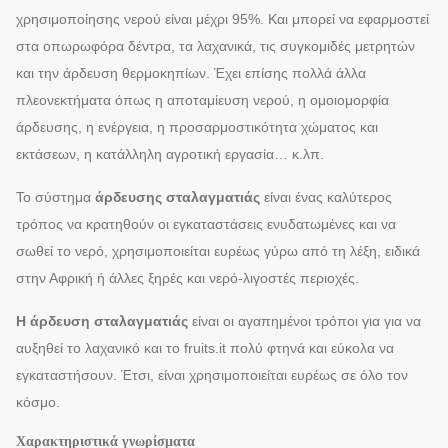
χρησιμοποίησης νερού είναι μέχρι 95%. Και μπορεί να εφαρμοστεί
στα οπωρωφόρα δέντρα, τα λαχανικά, τις συγκομιδές μετρητών
και την άρδευση θερμοκηπίων. Έχει επίσης πολλά άλλα
πλεονεκτήματα όπως η αποταμίευση νερού, η ομοιομορφία
άρδευσης, η ενέργεια, η προσαρμοστικότητα χώματος και
εκτάσεων, η κατάλληλη αγροτική εργασία… κ.λπ.
Το σύστημα
άρδευσης σταλαγματιάς
είναι ένας καλύτερος
τρόπος να κρατηθούν οι εγκαταστάσεις ενυδατωμένες και να
σωθεί το νερό, χρησιμοποιείται ευρέως γύρω από τη λέξη, ειδικά
στην Αφρική ή άλλες ξηρές και νερό-λιγοστές περιοχές.
Η άρδευση σταλαγματιάς
είναι οι αγαπημένοι τρόποι για για να
αυξηθεί το λαχανικό και το fruits.it πολύ φτηνά και εύκολα να
εγκαταστήσουν. Έτσι, είναι χρησιμοποιείται ευρέως σε όλο τον
κόσμο.
Χαρακτηριστικά γνωρίσματα