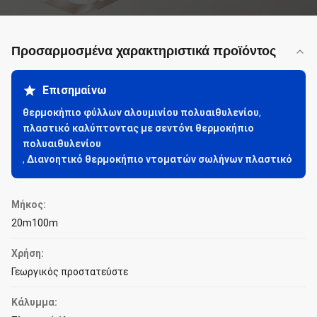
Προσαρμοσμένα χαρακτηριστικά προϊόντος
Επισημαίνω
θερμοκήπιο φύλλων αλουμινίου πολυαιθυλενίου
,
πλαστικό καλύπτοντας με σεντόνι θερμοκήπιο
πολυαιθυλενίου
,
Διανοητικό θερμοκήπιο ντοματών σωλήνων πλαστικό
Μήκος:
20m100m
Χρήση:
Γεωργικός προστατεύστε
Κάλυμμα: