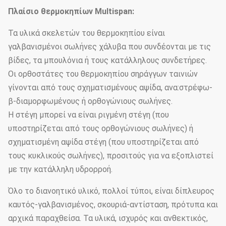
Πλαίσιο θερμοκηπίων Multispan:
Τα υλικά σκελετών του θερμοκηπίου είναι
γαλβανισμένοι σωλήνες χάλυβα που συνδέονται με τις
βίδες, τα μπουλόνια ή τους κατάλληλους συνδετήρες.
Οι ορθοστάτες του θερμοκηπίου σηράγγων ταινιών
γίνονται από τους σχηματισμένους αψίδα, ανα:στρέφω-
β-διαμορφωμένους ή ορθογώνιους σωλήνες.
Η στέγη μπορεί να είναι ριγμένη στέγη (που
υποστηρίζεται από τους ορθογώνιους σωλήνες) ή
σχηματισμένη αψίδα στέγη (που υποστηρίζεται από
τους κυκλικούς σωλήνες), προσιτούς για να εξοπλιστεί
με την κατάλληλη υδρορροή.
Όλο το διανοητικό υλικό, πολλοί τύποι, είναι δίπλευρος
καυτός-γαλβανισμένος, σκουριά-αντίσταση, πρότυπα και
αρχικά παραχθείσα. Τα υλικά, ισχυρός και ανθεκτικός,